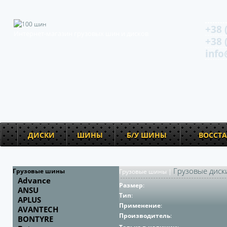
+38 
Интернет-магазин грузовых шин и дисков
+38 
info
ДИСКИ
ШИНЫ
Б/У ШИНЫ
ВОССТ
Грузовые диск
Грузовые шины
Грузовые шины
|
Advance
Размер
:
ANSU
Тип
:
APLUS
Применение
:
AVANTECH
Производитель
:
BONTYRE