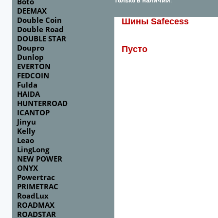
Только в наличии
:
Boto
DEEMAX
Double Coin
Шины Safecess
Double Road
DOUBLE STAR
Doupro
Пусто
Dunlop
EVERTON
FEDCOIN
Fulda
HAIDA
HUNTERROAD
ICANTOP
Jinyu
Kelly
Leao
LingLong
NEW POWER
ONYX
Powertrac
PRIMETRAC
RoadLux
ROADMAX
ROADSTAR