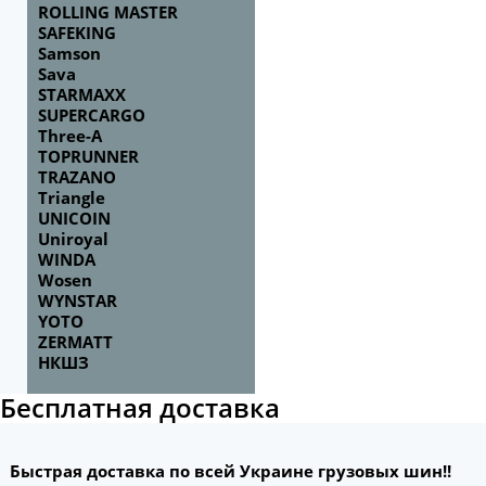
ROLLING MASTER
SAFEKING
Samson
Sava
STARMAXX
SUPERCARGO
Three-A
TOPRUNNER
TRAZANO
Triangle
UNICOIN
Uniroyal
WINDA
Wosen
WYNSTAR
YOTO
ZERMATT
НКШЗ
Бесплатная доставка
Быстрая доставка по всей Украине грузовых шин!!