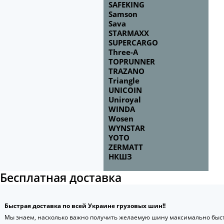
SAFEKING
Samson
Sava
STARMAXX
SUPERCARGO
Three-A
TOPRUNNER
TRAZANO
Triangle
UNICOIN
Uniroyal
WINDA
Wosen
WYNSTAR
YOTO
ZERMATT
НКШЗ
Бесплатная доставка
Быстрая доставка по всей Украине грузовых шин!!
Мы знаем, насколько важно получить желаемую шину максимально быст