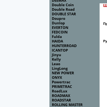
DEEMAX
Double Coin
Ш
Double Road
DOUBLE STAR
Doupro
Dunlop
П
EVERTON
FEDCOIN
Fulda
HAIDA
Р
HUNTERROAD
ICANTOP
Jinyu
Kelly
Leao
LingLong
NEW POWER
ONYX
Powertrac
PRIMETRAC
RoadLux
ROADMAX
ROADSTAR
ROLLING MASTER