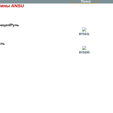
ины ANSU
рицеп/Руль
BY502L
уль
BYS695