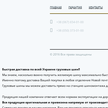
ГЛАВНАЯ
ГАРАНТИЯ
КОНТАКТЫ
+38 (067) 654-01-00
+38 (050) 373-01-00
© 2016 Все права защищены
Быстрая доставка по всей Украине грузовых шин!!
Мы знаем, насколько важно получить желаемую шину максимально быст
Именно поэтому доставка Вашей покупки в любое отделение Новой поч
Грузовые шины мы можем доставить прямо на станцию шиномонтажа дл
Продукция нашей компании отвечает всем нормам эксплуатации на доро
Вся продукция оригинальная и привезена напрямую от производит
Совершая покупку в нашем магазине, Вам не придется опасаться некаче