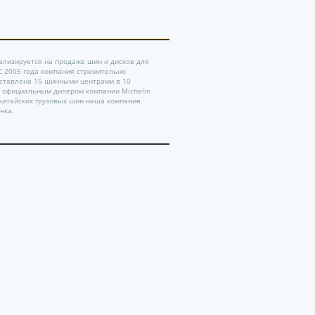
ализируется на продаже шин и дисков для
 С 2005 года компания стремительно
дставлена 15 шинными центрами в 10
ь официальным дилером компании Michelin
китайских грузовых шин наша компания
нка.