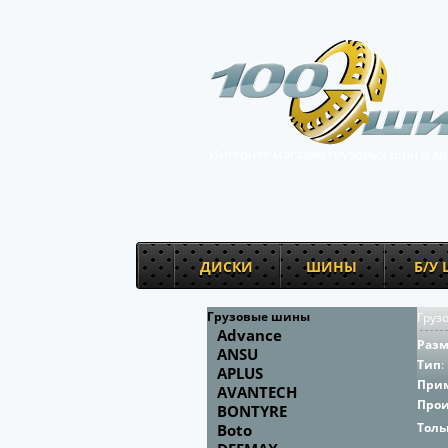
Интернет-магазин грузовых шин и ди
ДИСКИ
ШИНЫ
Б/У
Грузовые шины
Груз
Advance
Раз
ANSU
Тип
:
APLUS
При
AVANTECH
Про
BONTYRE
Толь
Boto