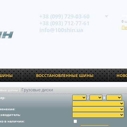
+38 (099) 729-03-60
Ко
0
ш
+38 (093) 712-77-61
Пе
info@100shin.ua
сков
 ШИНЫ
ВОССТАНОВЛЕННЫЕ ШИНЫ
НОВ
Грузовые диски
овые шины
|
мер
:
/
R
менение
:
изводитель
:
ко в наличии
: