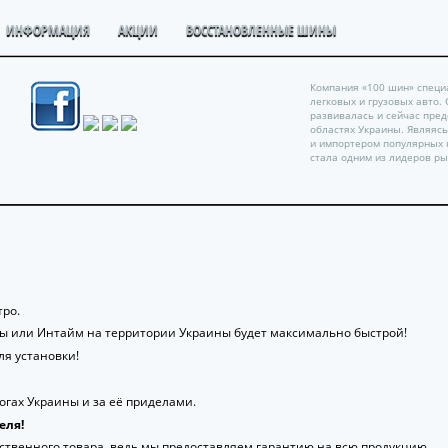
ИНФОРМАЦИЯ
АКЦИИ
ВОССТАНОВЛЕННЫЕ ШИНЫ
Компания «100 шин» специ
легковых и грузовых авто.
развивалась и сейчас пре
областях Украины. Являяс
и импортером популярных 
стала одним из лидеров ры
ро.
ты или Интайм на территории Украины будет максимально быстрой!
я установки!
гах Украины и за её приделами.
еля!
ственного товара, ведь мы предоставляем гарантию на всю продукцию.