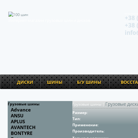
+38 
Интернет-магазин грузовых шин и дисков
+38 
info
ДИСКИ
ШИНЫ
Б/У ШИНЫ
ВОССТ
Грузовые диск
Грузовые шины
Грузовые шины
|
Advance
Размер
:
ANSU
Тип
:
APLUS
Применение
:
AVANTECH
Производитель
:
BONTYRE