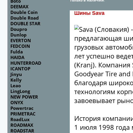
Только в наличии
:
Boto
DEEMAX
Double Coin
Шины Sava
Double Road
DOUBLE STAR
Sava (Словакия)
Doupro
Dunlop
предлагающая шир
EVERTON
грузовых автомоби
FEDCOIN
Fulda
лет успешно веде
HAIDA
HUNTERROAD
(Kranj). Компани
ICANTOP
Goodyear Tire and
Jinyu
Kelly
благодаря широко
Leao
технологиям корп
LingLong
NEW POWER
завоевывает рыно
ONYX
Powertrac
PRIMETRAC
История компании 
RoadLux
ROADMAX
1 июля 1998 года
ROADSTAR