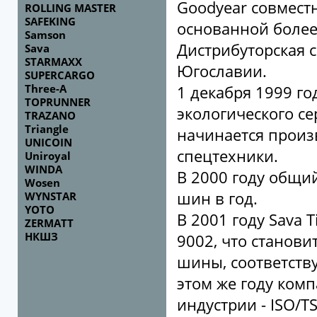
Goodyear совместн
ROLLING MASTER
SAFEKING
основанной более 
Samson
Дистрибуторская с
Sava
STARMAXX
Югославии.
SUPERCARGO
Three-A
1 декабря 1999 го
TOPRUNNER
экологического се
TRAZANO
Triangle
начинается произ
UNICOIN
спецтехники.
Uniroyal
WINDA
В 2000 году общи
Wosen
шин в год.
WYNSTAR
YOTO
В 2001 году Sava 
ZERMATT
НКШЗ
9002, что станови
шины, соответст
этом же году ком
индустрии - ISO/T