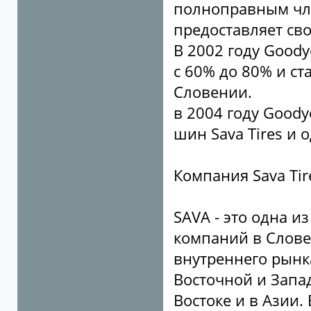
полноправным член
предоставляет сво
В 2002 году Good
с 60% до 80% и ст
Словении.
в 2004 году Good
шин Sava Tires и
Компания Sava Tir
SAVA - это одна 
компаний в Слове
внутреннего рынка
Восточной и Запа
Востоке и в Азии