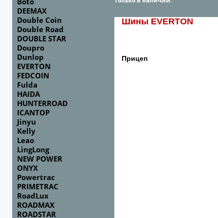
Только в наличии
:
Boto
DEEMAX
Double Coin
Шины EVERTON
Double Road
DOUBLE STAR
Doupro
Dunlop
Прицеп
EVERTON
FEDCOIN
Fulda
HAIDA
HUNTERROAD
ICANTOP
Jinyu
Kelly
Leao
LingLong
NEW POWER
ONYX
Powertrac
PRIMETRAC
RoadLux
ROADMAX
ROADSTAR