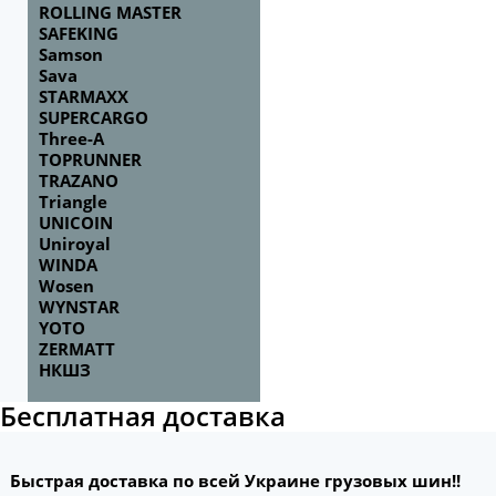
ROLLING MASTER
SAFEKING
Samson
Sava
STARMAXX
SUPERCARGO
Three-A
TOPRUNNER
TRAZANO
Triangle
UNICOIN
Uniroyal
WINDA
Wosen
WYNSTAR
YOTO
ZERMATT
НКШЗ
Бесплатная доставка
Быстрая доставка по всей Украине грузовых шин!!