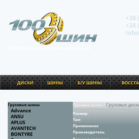
+38 
+38 
info
Интернет-магазин грузовых шин и дисков
ДИСКИ
ШИНЫ
Б/У ШИНЫ
ВОССТ
Грузовые диск
Грузовые шины
Грузовые шины
|
Advance
Размер
:
ANSU
Тип
:
APLUS
Применение
:
AVANTECH
Производитель
:
BONTYRE