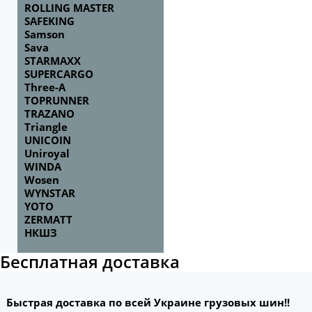
ROLLING MASTER
SAFEKING
Samson
Sava
STARMAXX
SUPERCARGO
Three-A
TOPRUNNER
TRAZANO
Triangle
UNICOIN
Uniroyal
WINDA
Wosen
WYNSTAR
YOTO
ZERMATT
НКШЗ
Бесплатная доставка
Быстрая доставка по всей Украине грузовых шин!!