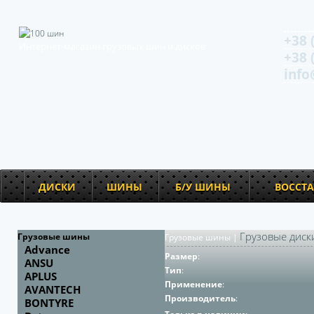
+38 
Интернет-магазин грузовых шин и дисков
+38 
info
ДИСКИ
ШИНЫ
Б/У ШИНЫ
ВОССТ
Грузовые диск
Грузовые шины
Грузовые шины
|
Advance
Размер
:
ANSU
Тип
:
APLUS
Применение
:
AVANTECH
Производитель
:
BONTYRE