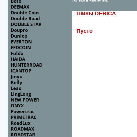
Только в наличии
:
Boto
DEEMAX
Double Coin
Шины DEBICA
Double Road
DOUBLE STAR
Doupro
Пусто
Dunlop
EVERTON
FEDCOIN
Fulda
HAIDA
HUNTERROAD
ICANTOP
Jinyu
Kelly
Leao
LingLong
NEW POWER
ONYX
Powertrac
PRIMETRAC
RoadLux
ROADMAX
ROADSTAR