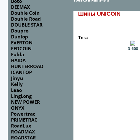
Только в наличии
:
Boto
DEEMAX
Double Coin
Шины UNICOIN
Double Road
DOUBLE STAR
Doupro
Dunlop
Тяга
EVERTON
FEDCOIN
D-608
Fulda
HAIDA
HUNTERROAD
ICANTOP
Jinyu
Kelly
Leao
LingLong
NEW POWER
ONYX
Powertrac
PRIMETRAC
RoadLux
ROADMAX
ROADSTAR