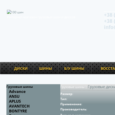
+38 
Интернет-магазин грузовых шин и дисков
+38 
info
ДИСКИ
ШИНЫ
Б/У ШИНЫ
ВОССТ
Грузовые диск
Грузовые шины
Грузовые шины
|
Advance
Размер
:
ANSU
Тип
:
APLUS
Применение
:
AVANTECH
Производитель
:
BONTYRE