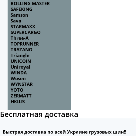
ROLLING MASTER
SAFEKING
Samson
Sava
STARMAXX
SUPERCARGO
Three-A
TOPRUNNER
TRAZANO
Triangle
UNICOIN
Uniroyal
WINDA
Wosen
WYNSTAR
YOTO
ZERMATT
НКШЗ
Бесплатная доставка
Быстрая доставка по всей Украине грузовых шин!!