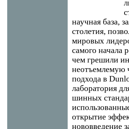
л
с
научная база, з
столетия, позво
мировых лидеро
самого начала 
чем грешили ин
неотъемлемую ч
подхода в Dunlo
лаборатория дл
шинных стандар
использованные
открытие эффек
нововведение з