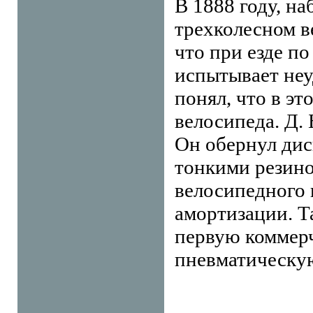
В 1888 году, на
трехколесном в
что при езде п
испытывает неу
понял, что в э
велосипеда. Д.
Он обернул дис
тонкими резино
велосипедного 
амортизации. Т
первую коммер
пневматическу