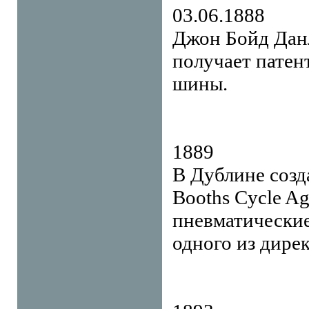
03.06.1888
Джон Бойд Дан
получает патен
шины.
1889
В Дублине созд
Booths Cycle Ag
пневматические
одного из дире