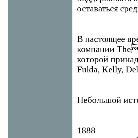
оставаться сре
В настоящее вр
компании The
которой принад
Fulda, Kelly, De
Небольшой исто
1888