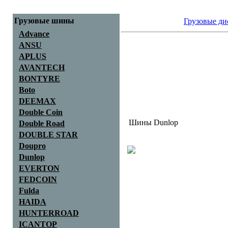
Грузовые шины
Грузовые шины
|
Грузовые ди
Advance
Размер
:
ANSU
Тип
:
APLUS
AVANTECH
Применение
:
BONTYRE
Производитель
:
Boto
Только в наличии
:
DEEMAX
Double Coin
Шины Dunlop
Double Road
DOUBLE STAR
Doupro
Dunlop
EVERTON
FEDCOIN
Fulda
HAIDA
HUNTERROAD
ICANTOP