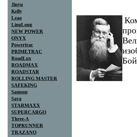
Jinyu
Kelly
Leao
Ком
LingLong
про
NEW POWER
ONYX
Вел
Powertrac
изо
PRIMETRAC
RoadLux
Бой
ROADMAX
ROADSTAR
ROLLING MASTER
SAFEKING
Samson
Sava
STARMAXX
SUPERCARGO
Three-A
TOPRUNNER
TRAZANO