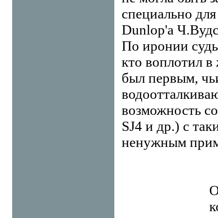
специально для
Dunlop'a Ч.Вудс
По иронии судь
кто воплотил в
был первым, чь
водоотталкиваю
возможность со
SJ4 и др.) с та
ненужным прим
О
к