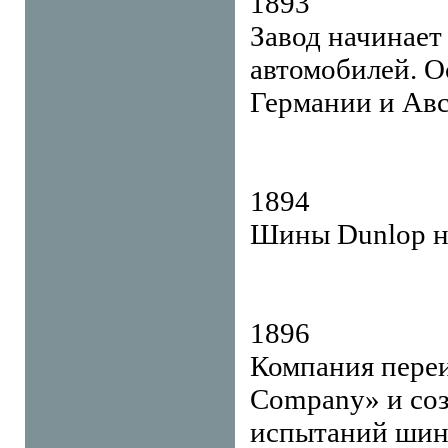
1893
Завод начинает
автомобилей. О
Германии и Авс
1894
Шины Dunlop н
1896
Компания переи
Company» и соз
испытаний шин