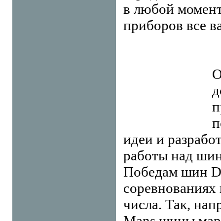
в любой момент
приборов все в
О
д
п
п
идеи и разработ
работы над шин
Победам шин D
соревнованиях 
числа. Так, нап
Mans шины марк