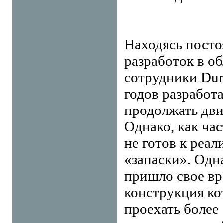
Находясь посто
разработок в о
сотрудники Dun
годов разработ
продолжать дви
Однако, как ча
не готов к реа
«запаски». Одн
пришло свое вр
конструкция ко
проехать более 