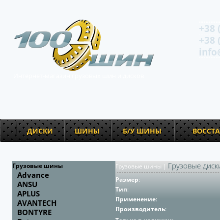
+38 
+38 
info
Интернет-магазин грузовых шин и дисков
ДИСКИ
ШИНЫ
Б/У ШИНЫ
ВОССТ
Грузовые диск
Грузовые шины
Грузовые шины
|
Advance
Размер
:
ANSU
Тип
:
APLUS
Применение
:
AVANTECH
Производитель
:
BONTYRE