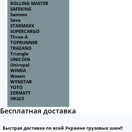
ROLLING MASTER
SAFEKING
Samson
Sava
STARMAXX
SUPERCARGO
Three-A
TOPRUNNER
TRAZANO
Triangle
UNICOIN
Uniroyal
WINDA
Wosen
WYNSTAR
YOTO
ZERMATT
НКШЗ
Бесплатная доставка
Быстрая доставка по всей Украине грузовых шин!!