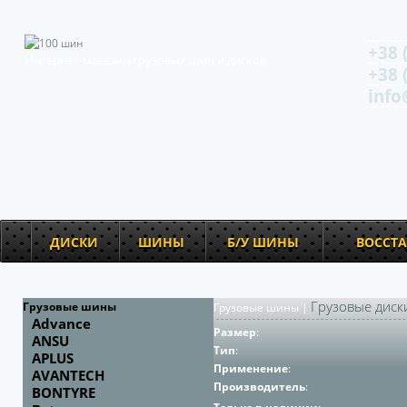
+38 
Интернет-магазин грузовых шин и дисков
+38 
info
ДИСКИ
ШИНЫ
Б/У ШИНЫ
ВОССТ
Грузовые диск
Грузовые шины
Грузовые шины
|
Advance
Размер
:
ANSU
Тип
:
APLUS
Применение
:
AVANTECH
Производитель
:
BONTYRE