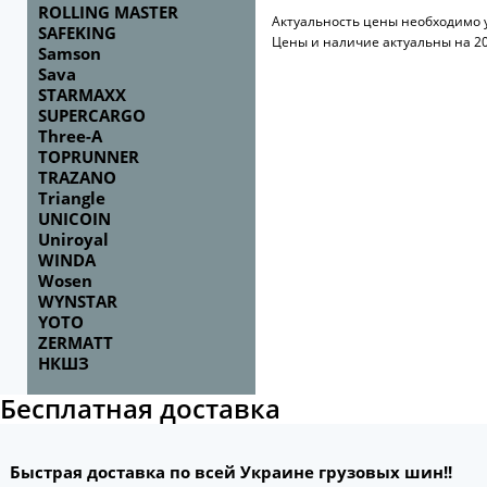
ROLLING MASTER
Актуальность цены необходимо 
SAFEKING
Цены и наличие актуальны на 20
Samson
Sava
STARMAXX
SUPERCARGO
Three-A
TOPRUNNER
TRAZANO
Triangle
UNICOIN
Uniroyal
WINDA
Wosen
WYNSTAR
YOTO
ZERMATT
НКШЗ
Бесплатная доставка
Быстрая доставка по всей Украине грузовых шин!!