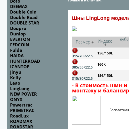
Только в наличии
:
Boto
DEEMAX
Double Coin
Double Road
Шны LingLong модель
DOUBLE STAR
Doupro
Dunlop
EVERTON
Глуби
Индекс
Размер
FEDCOIN
Fulda
156/150L
HAIDA
315/70R22.5
HUNTERROAD
160K
ICANTOP
385/55R22.5
Jinyu
156/150L
Kelly
315/80R22.5
Leao
- В стоимость шин и
LingLong
монтажу и балансир
NEW POWER
ONYX
Powertrac
PRIMETRAC
Бесплатная до
RoadLux
ROADMAX
ROADSTAR