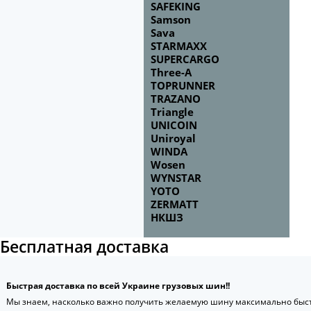
SAFEKING
Samson
Sava
STARMAXX
SUPERCARGO
Three-A
TOPRUNNER
TRAZANO
Triangle
UNICOIN
Uniroyal
WINDA
Wosen
WYNSTAR
YOTO
ZERMATT
НКШЗ
Бесплатная доставка
Быстрая доставка по всей Украине грузовых шин!!
Мы знаем, насколько важно получить желаемую шину максимально быст