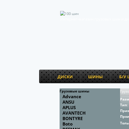
Интернет-магазин грузовых шин и ди
ДИСКИ
ШИНЫ
Б/У
Грузовые шины
Груз
Advance
Раз
ANSU
Тип
:
APLUS
При
AVANTECH
Про
BONTYRE
Толь
Boto