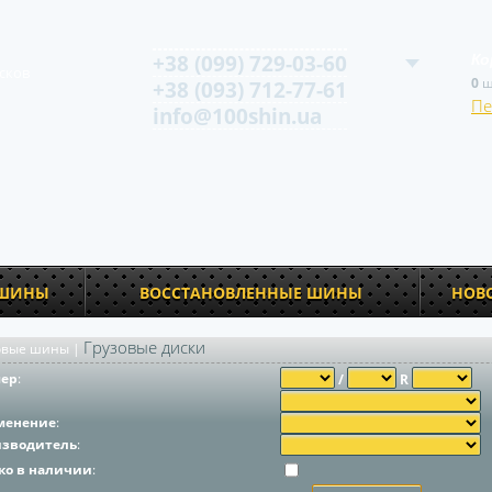
+38 (099) 729-03-60
Ко
сков
0
ш
+38 (093) 712-77-61
Пе
info@100shin.ua
 ШИНЫ
ВОССТАНОВЛЕННЫЕ ШИНЫ
НОВ
Грузовые диски
овые шины
|
мер
:
/
R
менение
:
изводитель
:
ко в наличии
: