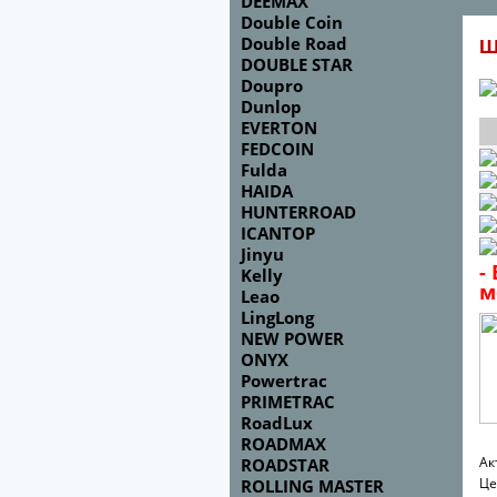
DEEMAX
Double Coin
Double Road
Ш
DOUBLE STAR
Doupro
Dunlop
EVERTON
FEDCOIN
Fulda
HAIDA
HUNTERROAD
ICANTOP
Jinyu
-
Kelly
м
Leao
LingLong
NEW POWER
ONYX
Powertrac
PRIMETRAC
RoadLux
ROADMAX
Ак
ROADSTAR
Це
ROLLING MASTER