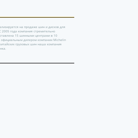
ализируется на продаже шин и дисков для
 С 2005 года компания стремительно
дставлена 15 шинными центрами в 10
ь официальным дилером компании Michelin
китайских грузовых шин наша компания
нка.