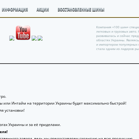
ИНФОРМАЦИЯ
АКЦИИ
ВОССТАНОВЛЕННЫЕ ШИНЫ
Компания «100 шин» специ
легковых и грузовых авто.
развивалась и сейчас пре
областях Украины. Являяс
и импортером популярных 
стала одним из лидеров ры
ро.
ты или Интайм на территории Украины будет максимально быстрой!
я установки!
гах Украины и за её приделами.
еля!
ственного товара, ведь мы предоставляем гарантию на всю продукцию.