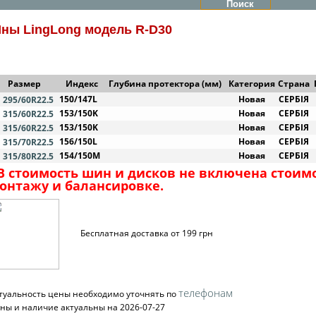
ны LingLong модель R-D30
Размер
Индекс
Глубина протектора (мм)
Категория
Страна
150/147L
Новая
СЕРБІЯ
295/60R22.5
153/150K
Новая
СЕРБІЯ
315/60R22.5
153/150K
Новая
СЕРБІЯ
315/60R22.5
156/150L
Новая
СЕРБІЯ
315/70R22.5
154/150M
Новая
СЕРБІЯ
315/80R22.5
 В стоимость шин и дисков не включена стоимо
онтажу и балансировке.
Бесплатная доставка от 199 грн
телефонам
туальность цены необходимо уточнять по
ны и наличие актуальны на 2026-07-27