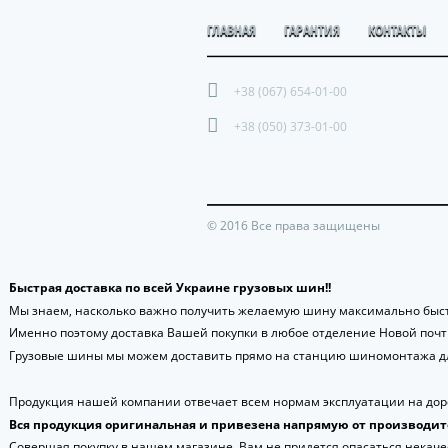
ГЛАВНАЯ
ГАРАНТИЯ
КОНТАКТЫ
+38 (067) 654-01-00
+38 (050) 373-01-00
© 2016 Все права защищены
Быстрая доставка по всей Украине грузовых шин!!
Мы знаем, насколько важно получить желаемую шину максимально быст
Именно поэтому доставка Вашей покупки в любое отделение Новой поч
Грузовые шины мы можем доставить прямо на станцию шиномонтажа дл
Продукция нашей компании отвечает всем нормам эксплуатации на доро
Вся продукция оригинальная и привезена напрямую от производит
Совершая покупку в нашем магазине, Вам не придется опасаться некаче