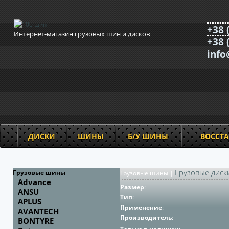
+38 
Интернет-магазин грузовых шин и дисков
+38 
info
ДИСКИ
ШИНЫ
Б/У ШИНЫ
ВОССТ
Грузовые диск
Грузовые шины
Грузовые шины
|
Advance
Размер
:
ANSU
Тип
:
APLUS
Применение
:
AVANTECH
Производитель
:
BONTYRE