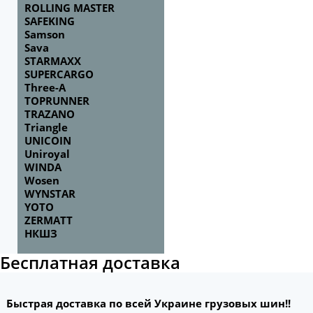
ROLLING MASTER
SAFEKING
Samson
Sava
STARMAXX
SUPERCARGO
Three-A
TOPRUNNER
TRAZANO
Triangle
UNICOIN
Uniroyal
WINDA
Wosen
WYNSTAR
YOTO
ZERMATT
НКШЗ
Бесплатная доставка
Быстрая доставка по всей Украине грузовых шин!!