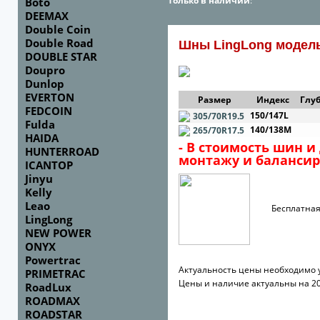
Только в наличии
:
Boto
DEEMAX
Double Coin
Double Road
Шны LingLong модел
DOUBLE STAR
Doupro
Dunlop
EVERTON
Размер
Индекс
Глуб
FEDCOIN
150/147L
305/70R19.5
Fulda
140/138M
265/70R17.5
HAIDA
- В стоимость шин и
HUNTERROAD
монтажу и балансир
ICANTOP
Jinyu
Kelly
Leao
Бесплатная до
LingLong
NEW POWER
ONYX
Powertrac
Актуальность цены необходимо 
PRIMETRAC
Цены и наличие актуальны на 20
RoadLux
ROADMAX
ROADSTAR