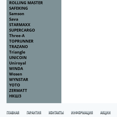
ROLLING MASTER
SAFEKING
Samson
Sava
STARMAXX
SUPERCARGO
Three-A
TOPRUNNER
TRAZANO
Triangle
UNICOIN
Uniroyal
WINDA
Wosen
WYNSTAR
YOTO
ZERMATT
НКШЗ
ГЛАВНАЯ
ГАРАНТИЯ
КОНТАКТЫ
ИНФОРМАЦИЯ
АКЦИИ