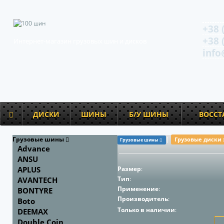
+38 
+38 
Интернет-магазин грузовых шин и дисков
info
ДИСКИ
ШИНЫ
Б/У ШИНЫ
ВОСС
Грузовые шины
|
Грузовые диски
Грузовые шины
Advance
ANSU
APLUS
Размер
:
Тип
:
AVANTECH
Применение
:
BONTYRE
Производитель
:
Boto
Только в наличии
:
DEEMAX
Double Coin