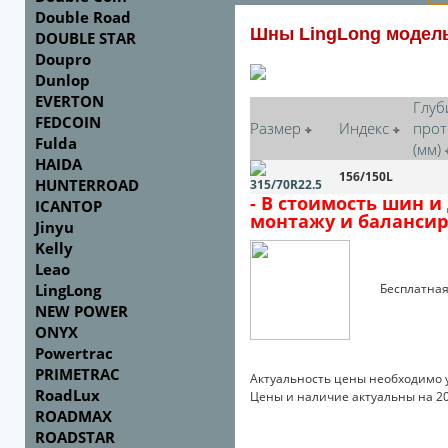
Double Road
Шны LingLong модел
DOUBLE STAR
Doupro
Dunlop
EVERTON
Глуб
FEDCOIN
Размер
Индекс
прот
Fulda
(мм)
HAIDA
156/150L
HUNTERROAD
315/70R22.5
- В стоимость шин и
ICANTOP
монтажу и балансир
Jinyu
Kelly
Leao
LingLong
Бесплатная до
NEW POWER
ONYX
Powertrac
PRIMETRAC
Актуальность цены необходимо 
RoadLux
Цены и наличие актуальны на 20
ROADMAX
ROADSTAR