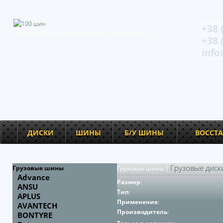
+38 
Интернет-магазин грузовых шин и дисков
+38 
info
ДИСКИ
ШИНЫ
Б/У ШИНЫ
ВОССТ
Грузовые диск
Грузовые шины
Грузовые шины
|
Advance
Размер
:
ANSU
Тип
:
APLUS
Применение
:
AVANTECH
Производитель
:
BONTYRE