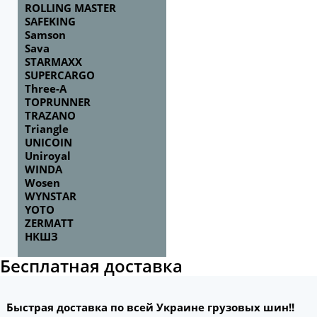
ROLLING MASTER
SAFEKING
Samson
Sava
STARMAXX
SUPERCARGO
Three-A
TOPRUNNER
TRAZANO
Triangle
UNICOIN
Uniroyal
WINDA
Wosen
WYNSTAR
YOTO
ZERMATT
НКШЗ
Бесплатная доставка
Быстрая доставка по всей Украине грузовых шин!!