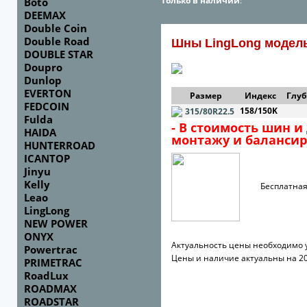
Только в наличии
:
Boto
DEEMAX
Double Coin
Double Road
Шны LingLong модел
DOUBLE STAR
Doupro
Dunlop
EVERTON
Размер
Индекс
Глуб
FEDCOIN
158/150K
315/80R22.5
Fulda
- В стоимость шин и
HAIDA
монтажу и балансир
HUNTERROAD
ICANTOP
Jinyu
Kelly
Бесплатная до
Leao
LingLong
NEW POWER
ONYX
Актуальность цены необходимо 
Powertrac
Цены и наличие актуальны на 20
PRIMETRAC
RoadLux
ROADMAX
ROADSTAR