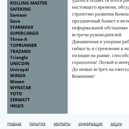
ROLLING MASTER
настоящего времени, обсу
SAFEKING
стратегию развития Компа
Samson
праздничный банкет и воз
Sava
STARMAXX
неформальной обстановке
SUPERCARGO
встречи руководителей.
Three-A
Динамичная и упорная раб
TOPRUNNER
гибкость и стремление к
TRAZANO
позиции на рынке, спосо
Triangle
горизонтов! Легкой и инт
UNICOIN
До новых встреч на ежего
Uniroyal
WINDA
Компании!
Wosen
WYNSTAR
YOTO
ZERMATT
НКШЗ
ГЛАВНАЯ
ГАРАНТИЯ
КОНТАКТЫ
ИНФОРМАЦИЯ
АКЦИИ