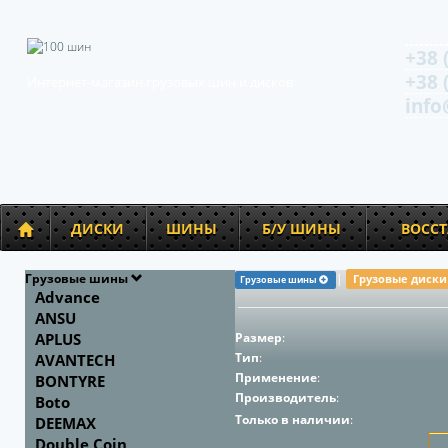
+38 
+38 
Интернет-магазин грузовых шин и дисков
info
ДИСКИ
ШИНЫ
Б/У ШИНЫ
ВОСС
Грузовые шины
|
Грузовые диск
Грузовые шины
Advance
ANSU
APLUS
Размер
:
Тип
:
AVANTECH
Применение
:
BONTYRE
Производитель
:
Boto
Только в наличии
:
DEEMAX
Double Coin