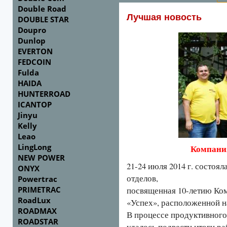
Double Road
Лучшая новость
DOUBLE STAR
Doupro
Dunlop
EVERTON
FEDCOIN
Fulda
HAIDA
HUNTERROAD
ICANTOP
Jinyu
Kelly
Leao
LingLong
Компания
NEW POWER
21-24 июля 2014 г. состоя
ONYX
отделов,
Powertrac
PRIMETRAC
посвященная 10-летию Ком
RoadLux
«Успех», расположенной н
ROADMAX
В процессе продуктивного
ROADSTAR
удалось подвести итоги ра