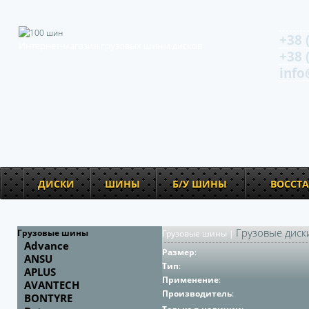
+38 
Интернет-магазин грузовых шин и дисков
+38 
info
ДИСКИ
ШИНЫ
Б/У ШИНЫ
ВОССТ
Грузовые диск
Грузовые шины
Грузовые шины
|
Advance
Размер
:
ANSU
Тип
:
APLUS
Применение
:
AVANTECH
Производитель
:
BONTYRE