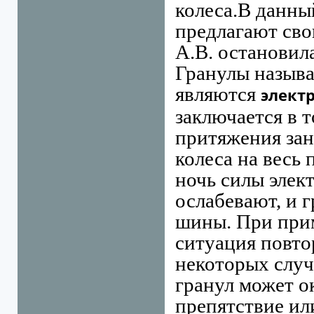
колеса.
В данны
предлагают сво
А.В. остановил
Гранулы называю
являются
элект
заключается в т
притяжения за
колеса на весь 
ночь силы элек
ослабевают, и г
шины. При прим
ситуация повто
некоторых случ
гранул может о
препятствие ил