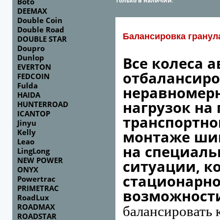
Только в наличии
:
Boto
DEEMAX
Double Coin
Double Road
Балансировка гранул
DOUBLE STAR
Doupro
Dunlop
Все колеса 
EVERTON
отбалансиро
FEDCOIN
Fulda
неравномерн
HAIDA
нагрузок на 
HUNTERROAD
ICANTOP
транспорт­но
Jinyu
Kelly
монтаже шин
Leao
на специаль
LingLong
NEW POWER
ситуации, к
ONYX
стационар­н
Powertrac
PRIMETRAC
возможности
RoadLux
ROADMAX
балансировать 
ROADSTAR