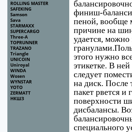
балансировочно
ROLLING MASTER
SAFEKING
финиш-балансир
Samson
пеной, вообще м
Sava
STARMAXX
причине на шин
SUPERCARGO
Three-A
удается, можно
TOPRUNNER
гранулами.
Поль
TRAZANO
Triangle
этого нужно вс
UNICOIN
этикетке. В ней
Uniroyal
WINDA
следует помест
Wosen
на диск. После 
WYNSTAR
YOTO
пакет рвется и
ZERMATT
НКШЗ
поверхности ш
дисбалансы. Во
балансировочны
специального у