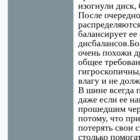
изогнули
диск, 
После очередно
распределяютс
балансирует ее
дисбалансов.
Бо
очень похожи д
общее требован
гигроскопичны,
влагу и не дол
В шине всегда 
даже если ее н
прошедшим чер
потому, что при
потерять свои с
столько помогат