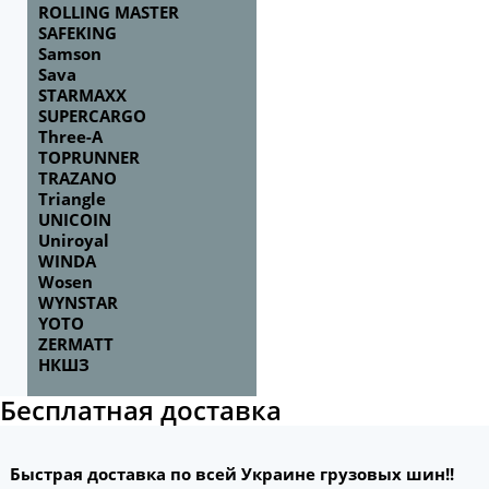
ROLLING MASTER
SAFEKING
Samson
Sava
STARMAXX
SUPERCARGO
Three-A
TOPRUNNER
TRAZANO
Triangle
UNICOIN
Uniroyal
WINDA
Wosen
WYNSTAR
YOTO
ZERMATT
НКШЗ
Бесплатная доставка
Быстрая доставка по всей Украине грузовых шин!!