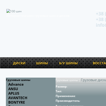
+38 
Интернет-магазин грузовых шин и дисков
+38 
info
ДИСКИ
ШИНЫ
Б/У ШИНЫ
ВОССТ
Грузовые диск
Грузовые шины
Грузовые шины
|
Advance
Размер
:
ANSU
Тип
:
APLUS
Применение
:
AVANTECH
Производитель
:
BONTYRE