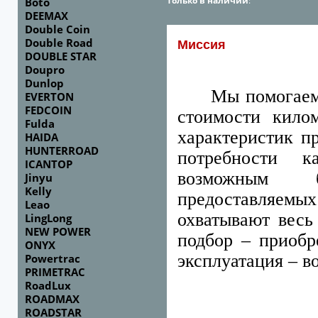
Только в наличии
:
Boto
DEEMAX
Double Coin
Double Road
Миссия
DOUBLE STAR
Doupro
Dunlop
Мы помогаем
EVERTON
FEDCOIN
стоимости килом
Fulda
характеристик п
HAIDA
HUNTERROAD
потребности к
ICANTOP
возможным б
Jinyu
Kelly
предоставляемых
Leao
охватывают вес
LingLong
NEW POWER
подбор – приобр
ONYX
эксплуатация – в
Powertrac
PRIMETRAC
RoadLux
ROADMAX
ROADSTAR