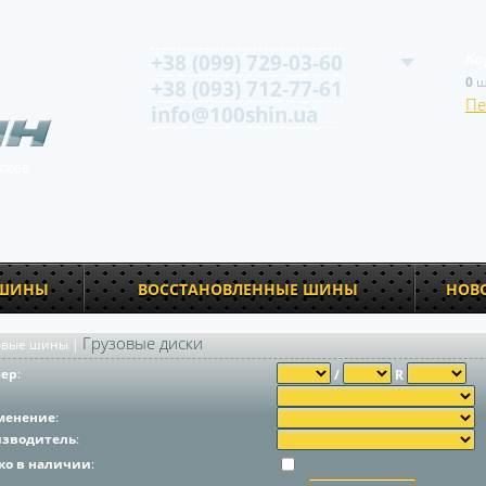
+38 (099) 729-03-60
Ко
0
ш
+38 (093) 712-77-61
Пе
info@100shin.ua
сков
 ШИНЫ
ВОССТАНОВЛЕННЫЕ ШИНЫ
НОВ
Грузовые диски
овые шины
|
мер
:
/
R
менение
:
изводитель
:
ко в наличии
: