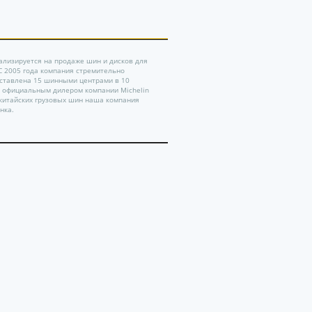
ализируется на продаже шин и дисков для
 С 2005 года компания стремительно
дставлена 15 шинными центрами в 10
ь официальным дилером компании Michelin
китайских грузовых шин наша компания
нка.