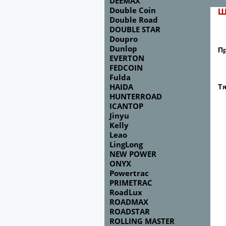
DEEMAX
Double Coin
Ш
Double Road
DOUBLE STAR
Doupro
Dunlop
П
EVERTON
FEDCOIN
Fulda
HAIDA
Тя
HUNTERROAD
ICANTOP
Jinyu
Kelly
Leao
LingLong
NEW POWER
ONYX
Powertrac
PRIMETRAC
RoadLux
ROADMAX
ROADSTAR
ROLLING MASTER