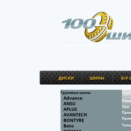
Интернет-магазин грузовых шин и ди
ДИСКИ
ШИНЫ
Б/У
Грузовые шины
Груз
Advance
Раз
ANSU
Тип
:
APLUS
При
AVANTECH
Про
BONTYRE
Толь
Boto