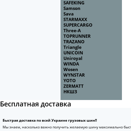
SAFEKING
Samson
Sava
STARMAXX
SUPERCARGO
Three-A
TOPRUNNER
TRAZANO
Triangle
UNICOIN
Uniroyal
WINDA
Wosen
WYNSTAR
YOTO
ZERMATT
НКШЗ
Бесплатная доставка
Быстрая доставка по всей Украине грузовых шин!!
Мы знаем, насколько важно получить желаемую шину максимально быст