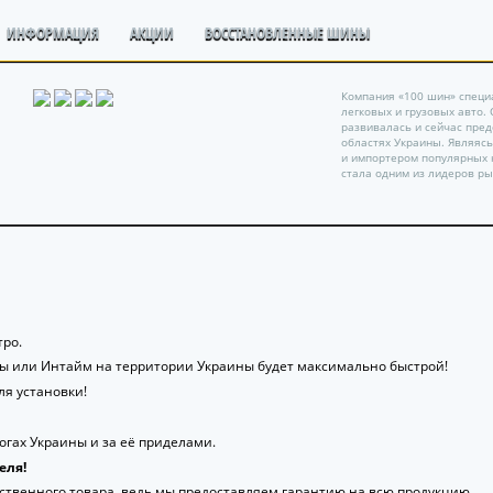
ИНФОРМАЦИЯ
АКЦИИ
ВОССТАНОВЛЕННЫЕ ШИНЫ
Компания «100 шин» специ
легковых и грузовых авто.
развивалась и сейчас пре
областях Украины. Являяс
и импортером популярных 
стала одним из лидеров ры
ро.
ты или Интайм на территории Украины будет максимально быстрой!
я установки!
гах Украины и за её приделами.
еля!
ственного товара, ведь мы предоставляем гарантию на всю продукцию.