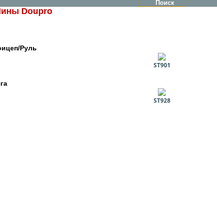
ины Doupro
рицеп/Руль
ST901
га
ST928