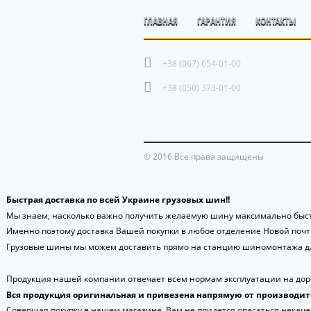
ГЛАВНАЯ
ГАРАНТИЯ
КОНТАКТЫ
+38 (067) 654-01-00
+38 (050) 373-01-00
© 2016 Все права защищены
Быстрая доставка по всей Украине грузовых шин!!
Мы знаем, насколько важно получить желаемую шину максимально быст
Именно поэтому доставка Вашей покупки в любое отделение Новой поч
Грузовые шины мы можем доставить прямо на станцию шиномонтажа дл
Продукция нашей компании отвечает всем нормам эксплуатации на доро
Вся продукция оригинальная и привезена напрямую от производит
Совершая покупку в нашем магазине, Вам не придется опасаться некаче