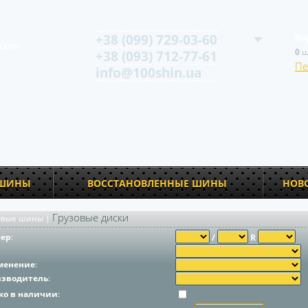
+38 (099) 729-03-60
Ко
сков
0
ш
+38 (093) 712-77-61
Пе
info@100shin.ua
 ШИНЫ
ВОССТАНОВЛЕННЫЕ ШИНЫ
НОВ
Грузовые диски
овые шины
|
мер
:
/
R
менение
:
изводитель
:
ко в наличии
: