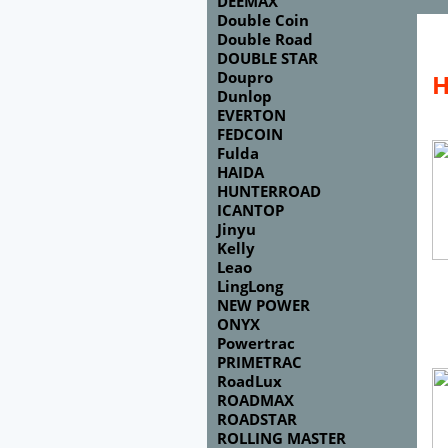
DEEMAX
Double Coin
Double Road
DOUBLE STAR
Doupro
Н
Dunlop
EVERTON
FEDCOIN
Fulda
HAIDA
HUNTERROAD
ICANTOP
Jinyu
Kelly
Leao
LingLong
NEW POWER
ONYX
Powertrac
PRIMETRAC
RoadLux
ROADMAX
ROADSTAR
ROLLING MASTER