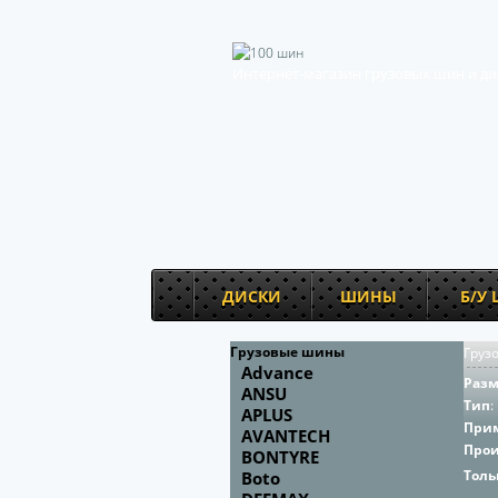
Интернет-магазин грузовых шин и ди
ДИСКИ
ШИНЫ
Б/У
Грузовые шины
Груз
Advance
Раз
ANSU
Тип
:
APLUS
При
AVANTECH
Про
BONTYRE
Толь
Boto