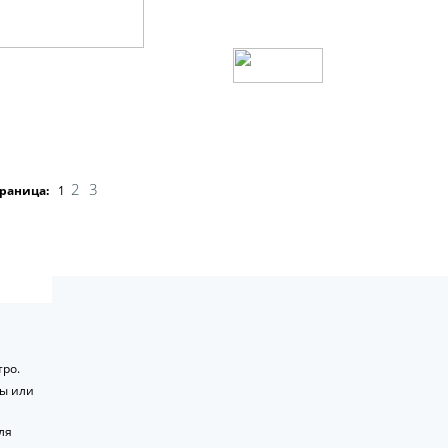
2
3
раница:
1
ро.
ты или
ля