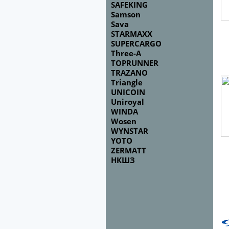
SAFEKING
Samson
Sava
STARMAXX
SUPERCARGO
Three-A
TOPRUNNER
TRAZANO
Triangle
UNICOIN
Uniroyal
WINDA
Wosen
WYNSTAR
YOTO
ZERMATT
НКШЗ