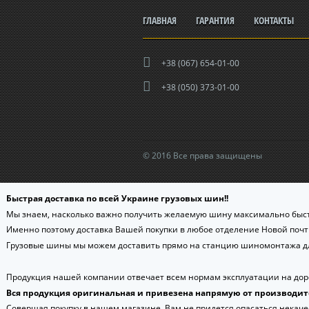
ГЛАВНАЯ
ГАРАНТИЯ
КОНТАКТЫ
+38 (067) 654-01-00
+38 (050) 373-01-00
© 2016 Все права защищены
Быстрая доставка по всей Украине грузовых шин!!
Мы знаем, насколько важно получить желаемую шину максимально быст
Именно поэтому доставка Вашей покупки в любое отделение Новой поч
Грузовые шины мы можем доставить прямо на станцию шиномонтажа дл
Продукция нашей компании отвечает всем нормам эксплуатации на доро
Вся продукция оригинальная и привезена напрямую от производит
Совершая покупку в нашем магазине, Вам не придется опасаться некаче