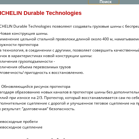
ICHELIN Durable Technologies
CHELIN Durable Technologies позволяют создавать грузовые шины с бесп
 Новая конструкция шины.
именение цельной стальной проволоки,длиной около 400 м,
наматываемо
ружности протектора
а технология, в соединении с другими, позволяет совершить качественны
ачок в характеристиках новой конструкции шины:
еличения грузоподъемности -
еличения объема перевозимых грузов
лговечность/ пригодность к восстановлению.
 Обновляющийся рисунок протектора
агодаря образованию новых каналов в протекторе шины без дополнитель
илий при износе на 2/3. Протектор, который восстанавливается сам по себе
полнительное сцепление с дорогой и улучшенное тяговое сцепление на п
к результат: ”долговечная” безопасность.
евосходные пробеги
евосходное сцепление