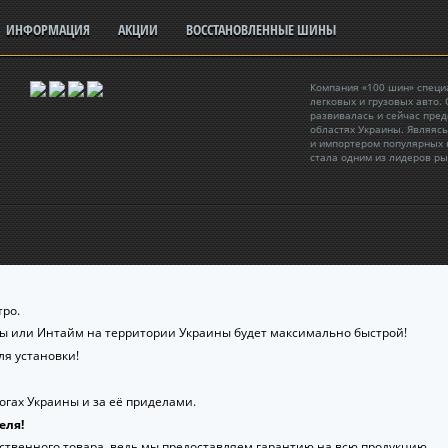
ИНФОРМАЦИЯ
АКЦИИ
ВОССТАНОВЛЕННЫЕ ШИНЫ
Компания «100 шин» специ
легковых и грузовых авто.
развивалась и сейчас пре
областях Украины. Являяс
и импортером популярных 
стала одним из лидеров ры
ро.
ты или Интайм на территории Украины будет максимально быстрой!
я установки!
гах Украины и за её приделами.
еля!
ственного товара, ведь мы предоставляем гарантию на всю продукцию.