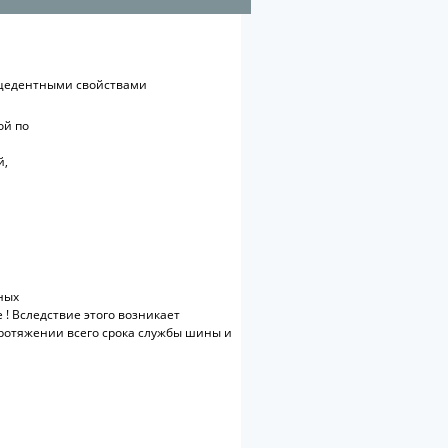
рецедентными свойствами
й по
й,
ных
 ! Вследствие этого возникает
ротяжении всего срока службы шины и