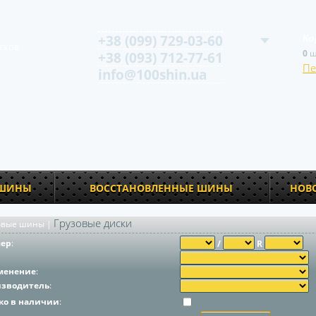
+38 (099) 729-03-60
Ко
сков
0
ш
+38 (093) 712-77-61
Пе
info@100shin.ua
 ШИНЫ
ВОССТАНОВЛЕННЫЕ ШИНЫ
НОВ
Грузовые диски
овые шины
|
мер
:
/
R
менение
:
изводитель
:
ко в наличии
: