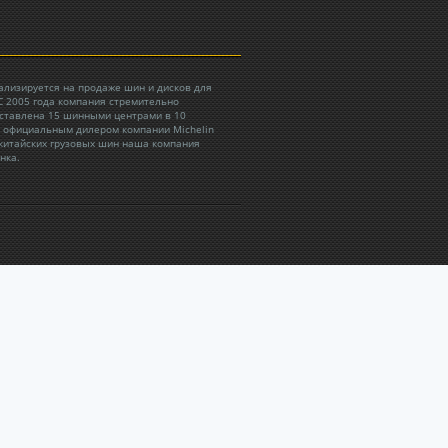
ализируется на продаже шин и дисков для
 С 2005 года компания стремительно
дставлена 15 шинными центрами в 10
ь официальным дилером компании Michelin
китайских грузовых шин наша компания
нка.