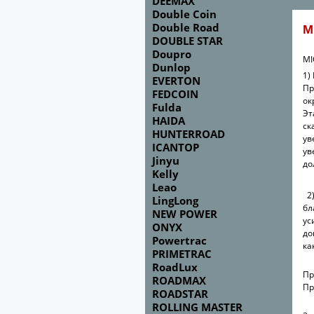
DEEMAX
Double Coin
Double Road
M
DOUBLE STAR
Doupro
MI
Dunlop
1)
EVERTON
Пр
FEDCOIN
ок
Fulda
Эт
HAIDA
ск
HUNTERROAD
ув
ICANTOP
ув
Jinyu
до
Kelly
Leao
2)
LingLong
бл
NEW POWER
ус
ONYX
до
Powertrac
ка
PRIMETRAC
RoadLux
Пр
ROADMAX
Пр
ROADSTAR
ROLLING MASTER