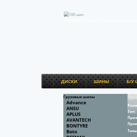
Интернет-магазин грузовых шин и ди
ДИСКИ
ШИНЫ
Б/У
Грузовые шины
Груз
Advance
Раз
ANSU
Тип
:
APLUS
При
AVANTECH
Про
BONTYRE
Толь
Boto