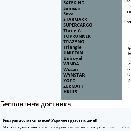
За
SAFEKING
Тр
Samson
вы
Sava
пр
STARMAXX
ко
SUPERCARGO
Three-A
TOPRUNNER
TRAZANO
Triangle
Пр
UNICOIN
По
Uniroyal
WINDA
Те
Wosen
За
Ра
WYNSTAR
це
YOTO
ZERMATT
НКШЗ
Бесплатная доставка
Быстрая доставка по всей Украине грузовых шин!!
Мы знаем, насколько важно получить желаемую шину максимально быст