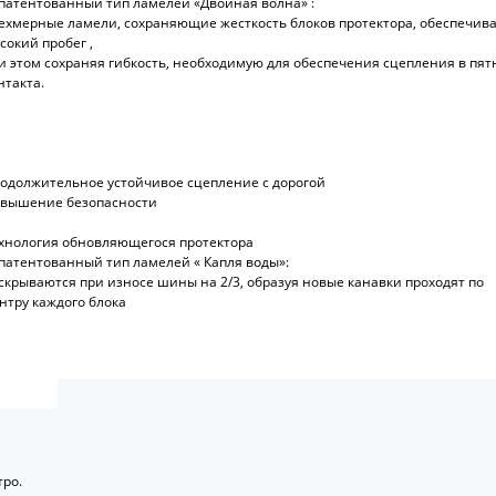
патентованный тип ламелей «Двойная волна» :
ехмерные ламели, сохраняющие жесткость блоков протектора, обеспечив
сокий пробег ,
и этом сохраняя гибкость, необходимую для обеспечения сцепления в пят
нтакта.
одолжительное устойчивое сцепление с дорогой
вышение безопасности
хнология обновляющегося протектора
патентованный тип ламелей « Капля воды»:
скрываются при износе шины на 2/3, образуя новые канавки проходят по
нтру каждого блока
ро.