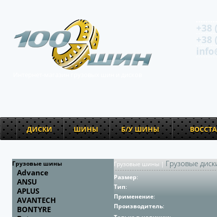
+38 
+38 
info
Интернет-магазин грузовых шин и дисков
ДИСКИ
ШИНЫ
Б/У ШИНЫ
ВОССТ
Грузовые диск
Грузовые шины
Грузовые шины
|
Advance
Размер
:
ANSU
Тип
:
APLUS
Применение
:
AVANTECH
Производитель
:
BONTYRE