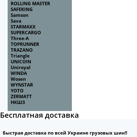
ROLLING MASTER
SAFEKING
Samson
Sava
STARMAXX
SUPERCARGO
Three-A
TOPRUNNER
TRAZANO
Triangle
UNICOIN
Uniroyal
WINDA
Wosen
WYNSTAR
YOTO
ZERMATT
НКШЗ
Бесплатная доставка
Быстрая доставка по всей Украине грузовых шин!!