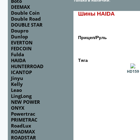
Только в наличии
:
Boto
DEEMAX
Double Coin
Шины HAIDA
Double Road
DOUBLE STAR
Doupro
Dunlop
Прицеп/Руль
EVERTON
FEDCOIN
Fulda
HAIDA
Тяга
HUNTERROAD
HD159
ICANTOP
Jinyu
Kelly
Leao
LingLong
NEW POWER
ONYX
Powertrac
PRIMETRAC
RoadLux
ROADMAX
ROADSTAR