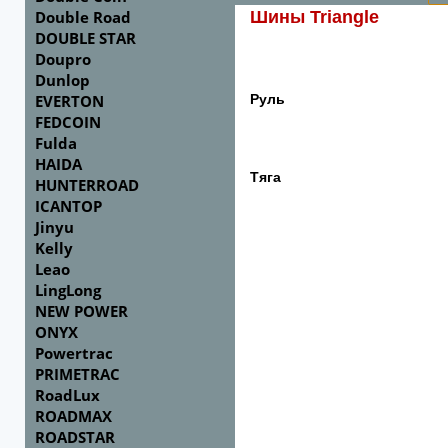
Double Road
Шины Triangle
DOUBLE STAR
Doupro
Dunlop
EVERTON
Руль
FEDCOIN
Fulda
HAIDA
Тяга
HUNTERROAD
ICANTOP
Jinyu
Kelly
Leao
LingLong
NEW POWER
ONYX
Powertrac
PRIMETRAC
RoadLux
ROADMAX
ROADSTAR