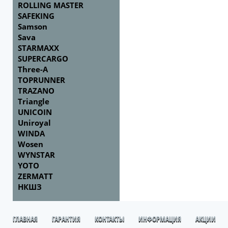
ROLLING MASTER
SAFEKING
Samson
Sava
STARMAXX
SUPERCARGO
Three-A
TOPRUNNER
TRAZANO
Triangle
UNICOIN
Uniroyal
WINDA
Wosen
WYNSTAR
YOTO
ZERMATT
НКШЗ
ГЛАВНАЯ
ГАРАНТИЯ
КОНТАКТЫ
ИНФОРМАЦИЯ
АКЦИИ