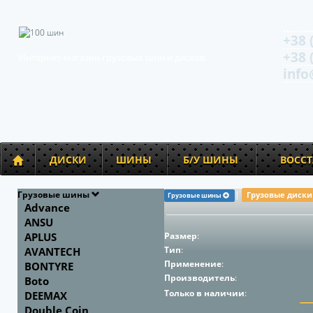
+38 
+38 
Интернет-магазин грузовых шин и дисков
info
ДИСКИ
ШИНЫ
Б/У ШИНЫ
ВОСС
Грузовые шины
|
Грузовые диск
Грузовые шины
Advance
ANSU
APLUS
Размер
:
Тип
:
AVANTECH
Применение
:
BONTYRE
Производитель
:
Boto
Только в наличии
:
DEEMAX
Double Coin