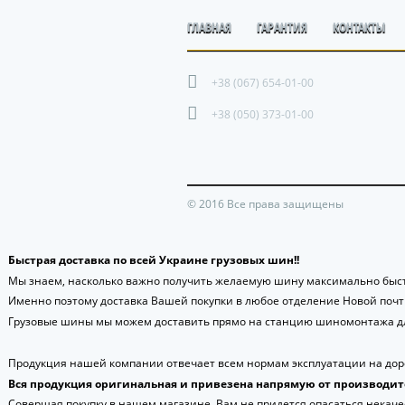
ГЛАВНАЯ
ГАРАНТИЯ
КОНТАКТЫ
+38 (067) 654-01-00
+38 (050) 373-01-00
© 2016 Все права защищены
Быстрая доставка по всей Украине грузовых шин!!
Мы знаем, насколько важно получить желаемую шину максимально быст
Именно поэтому доставка Вашей покупки в любое отделение Новой поч
Грузовые шины мы можем доставить прямо на станцию шиномонтажа дл
Продукция нашей компании отвечает всем нормам эксплуатации на доро
Вся продукция оригинальная и привезена напрямую от производит
Совершая покупку в нашем магазине, Вам не придется опасаться некаче