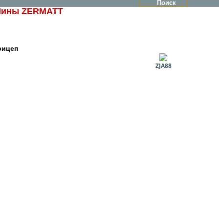
ины ZERMATT
рицеп
ZJA88