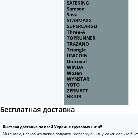
SAFEKING
Samson
Sava
STARMAXX
SUPERCARGO
Three-A
TOPRUNNER
TRAZANO
Triangle
UNICOIN
Uniroyal
WINDA
Wosen
WYNSTAR
YOTO
ZERMATT
НКШЗ
Бесплатная доставка
Быстрая доставка по всей Украине грузовых шин!!
Мы знаем, насколько важно получить желаемую шину максимально быст