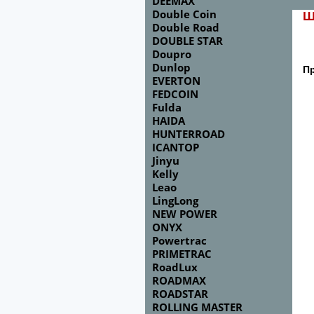
DEEMAX
Double Coin
Ш
Double Road
DOUBLE STAR
Doupro
Dunlop
П
EVERTON
FEDCOIN
Fulda
HAIDA
HUNTERROAD
ICANTOP
Jinyu
Kelly
Leao
LingLong
NEW POWER
ONYX
Powertrac
PRIMETRAC
RoadLux
ROADMAX
ROADSTAR
ROLLING MASTER