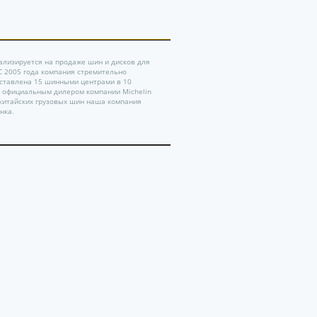
ализируется на продаже шин и дисков для
 С 2005 года компания стремительно
дставлена 15 шинными центрами в 10
ь официальным дилером компании Michelin
китайских грузовых шин наша компания
нка.