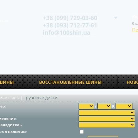
+38 (099) 729-03-60
Ко
сков
0
ш
+38 (093) 712-77-61
Пе
info@100shin.ua
 ШИНЫ
ВОССТАНОВЛЕННЫЕ ШИНЫ
НОВ
Грузовые диски
овые шины
|
мер
:
/
R
менение
:
изводитель
:
ко в наличии
: