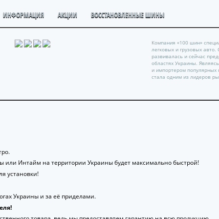
ИНФОРМАЦИЯ
АКЦИИ
ВОССТАНОВЛЕННЫЕ ШИНЫ
Компания «100 шин» специ
легковых и грузовых авто.
развивалась и сейчас пре
областях Украины. Являяс
и импортером популярных 
стала одним из лидеров ры
ро.
ты или Интайм на территории Украины будет максимально быстрой!
я установки!
гах Украины и за её приделами.
еля!
ственного товара, ведь мы предоставляем гарантию на всю продукцию.