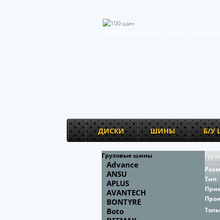
Интернет-магазин грузовых шин и ди
ДИСКИ
ШИНЫ
Б/У
Грузовые шины
Груз
Advance
Раз
ANSU
Тип
:
APLUS
При
AVANTECH
Про
BONTYRE
Толь
Boto