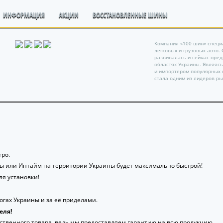
ИНФОРМАЦИЯ
АКЦИИ
ВОССТАНОВЛЕННЫЕ ШИНЫ
Компания «100 шин» специ
легковых и грузовых авто.
развивалась и сейчас пре
областях Украины. Являяс
и импортером популярных 
стала одним из лидеров ры
ро.
ты или Интайм на территории Украины будет максимально быстрой!
я установки!
гах Украины и за её приделами.
еля!
ственного товара, ведь мы предоставляем гарантию на всю продукцию.