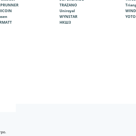
OPRUNNER
TRAZANO
Trian
ICOIN
Uniroyal
WIND
sen
WYNSTAR
YOTO
RMATT
НКШЗ
ро.