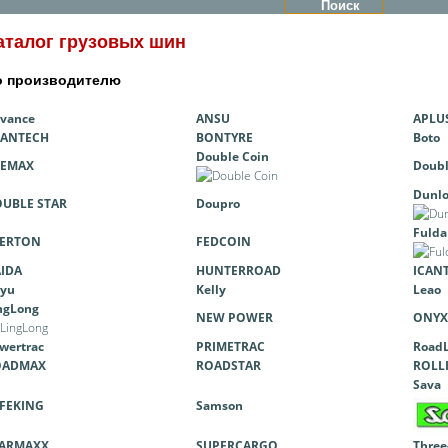
аталог грузовых шин
о производителю
vance
ANSU
APLU
VANTECH
BONTYRE
Boto
Double Coin
EEMAX
Doubl
Dunl
UBLE STAR
Doupro
Fulda
VERTON
FEDCOIN
IDA
HUNTERROAD
ICAN
nyu
Kelly
Leao
ngLong
NEW POWER
ONYX
wertrac
PRIMETRAC
Road
OADMAX
ROADSTAR
ROLL
Sava
FEKING
Samson
TARMAXX
SUPERCARGO
Three