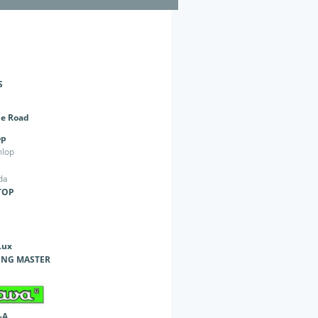
S
e Road
op
TOP
Lux
ING MASTER
-A