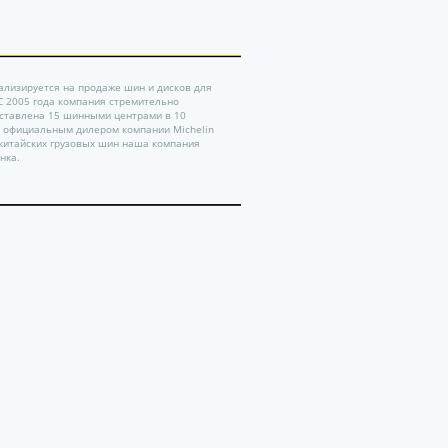
ализируется на продаже шин и дисков для
 С 2005 года компания стремительно
дставлена 15 шинными центрами в 10
ь официальным дилером компании Michelin
китайских грузовых шин наша компания
нка.