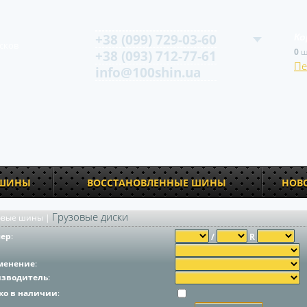
+38 (099) 729-03-60
Ко
сков
0
ш
+38 (093) 712-77-61
Пе
info@100shin.ua
 ШИНЫ
ВОССТАНОВЛЕННЫЕ ШИНЫ
НОВ
Грузовые диски
овые шины
|
мер
:
/
R
менение
:
изводитель
:
ко в наличии
: