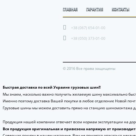
ГЛАВНАЯ
ГАРАНТИЯ
КОНТАКТЫ
+38 (067) 654-01-00
+38 (050) 373-01-00
© 2016 Все права защищены
Быстрая доставка по всей Украине грузовых шин!!
Мы знаем, насколько важно получить желаемую шину максимально быст
Именно поэтому доставка Вашей покупки в любое отделение Новой поч
Грузовые шины мы можем доставить прямо на станцию шиномонтажа дл
Продукция нашей компании отвечает всем нормам эксплуатации на доро
Вся продукция оригинальная и привезена напрямую от производит
Совершая покупку в нашем магазине, Вам не придется опасаться некаче