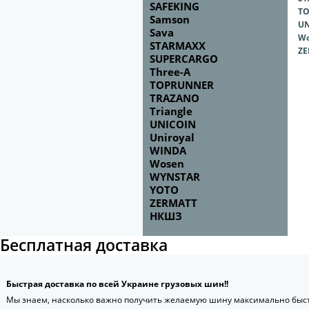
SAFEKING
T
Samson
UN
Sava
Wo
STARMAXX
ZE
SUPERCARGO
Three-A
TOPRUNNER
TRAZANO
Triangle
UNICOIN
Uniroyal
WINDA
Wosen
WYNSTAR
YOTO
ZERMATT
НКШЗ
Бесплатная доставка
Быстрая доставка по всей Украине грузовых шин!!
Мы знаем, насколько важно получить желаемую шину максимально быст