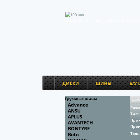
Интернет-магазин грузовых шин и ди
ДИСКИ
ШИНЫ
Б/У
Грузовые шины
Груз
Advance
Раз
ANSU
Тип
:
APLUS
При
AVANTECH
Про
BONTYRE
Толь
Boto