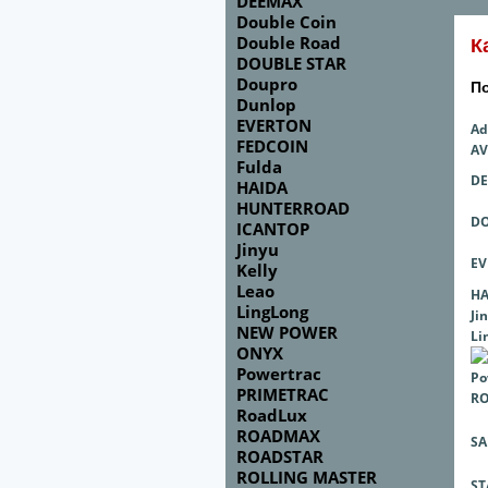
DEEMAX
Double Coin
Double Road
К
DOUBLE STAR
Doupro
П
Dunlop
EVERTON
Ad
FEDCOIN
A
Fulda
D
HAIDA
HUNTERROAD
DO
ICANTOP
Jinyu
E
Kelly
Leao
HA
LingLong
Ji
NEW POWER
Li
ONYX
Powertrac
Po
PRIMETRAC
R
RoadLux
ROADMAX
SA
ROADSTAR
ROLLING MASTER
S