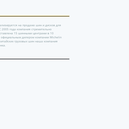
ализируется на продаже шин и дисков для
 С 2005 года компания стремительно
дставлена 15 шинными центрами в 10
ь официальным дилером компании Michelin
китайских грузовых шин наша компания
нка.