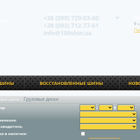
+38 (099) 729-03-60
Ко
сков
0
ш
+38 (093) 712-77-61
Пе
info@100shin.ua
 ШИНЫ
ВОССТАНОВЛЕННЫЕ ШИНЫ
НОВ
Грузовые диски
овые шины
|
мер
:
/
R
менение
:
изводитель
:
ко в наличии
: