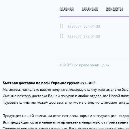
ГЛАВНАЯ
ГАРАНТИЯ
КОНТАКТЫ
+38 (067) 654-01-00
+38 (050) 373-01-00
© 2016 Все права защищены
Быстрая доставка по всей Украине грузовых шин!!
Мы знаем, насколько важно получить желаемую шину максимально быст
Именно поэтому доставка Вашей покупки в любое отделение Новой поч
Грузовые шины мы можем доставить прямо на станцию шиномонтажа дл
Продукция нашей компании отвечает всем нормам эксплуатации на доро
Вся продукция оригинальная и привезена напрямую от производит
Совершая покупку в нашем магазине, Вам не придется опасаться некаче