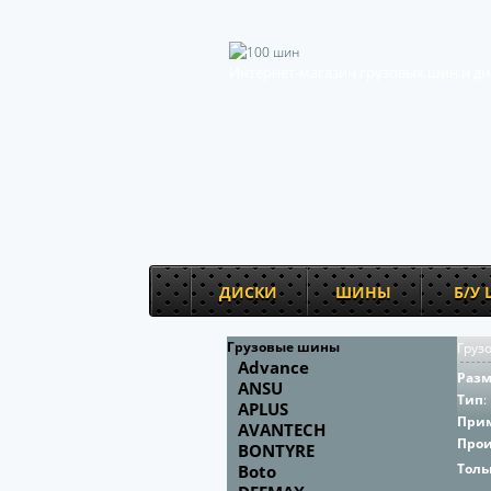
Интернет-магазин грузовых шин и ди
ДИСКИ
ШИНЫ
Б/У
Грузовые шины
Груз
Advance
Раз
ANSU
Тип
:
APLUS
При
AVANTECH
Про
BONTYRE
Толь
Boto