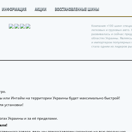
ИНФОРМАЦИЯ
АКЦИИ
ВОССТАНОВЛЕННЫЕ ШИНЫ
Компания «100 шин» специ
легковых и грузовых авто.
развивалась и сейчас пре
областях Украины. Являяс
и импортером популярных 
стала одним из лидеров ры
ро.
ты или Интайм на территории Украины будет максимально быстрой!
я установки!
гах Украины и за её приделами.
еля!
ственного товара, ведь мы предоставляем гарантию на всю продукцию.