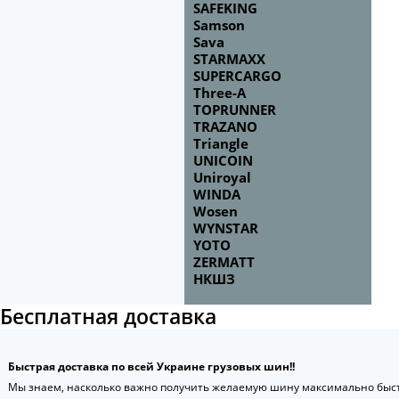
SAFEKING
Samson
Sava
STARMAXX
SUPERCARGO
Three-A
TOPRUNNER
TRAZANO
Triangle
UNICOIN
Uniroyal
WINDA
Wosen
WYNSTAR
YOTO
ZERMATT
НКШЗ
Бесплатная доставка
Быстрая доставка по всей Украине грузовых шин!!
Мы знаем, насколько важно получить желаемую шину максимально быст