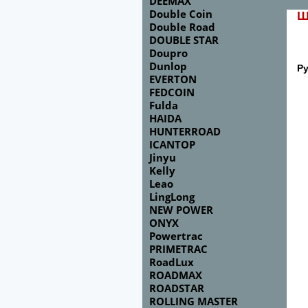
DEEMAX
Double Coin
Ш
Double Road
DOUBLE STAR
Doupro
Dunlop
Р
EVERTON
FEDCOIN
Fulda
HAIDA
HUNTERROAD
ICANTOP
Jinyu
Kelly
Leao
LingLong
NEW POWER
ONYX
Powertrac
PRIMETRAC
RoadLux
ROADMAX
ROADSTAR
ROLLING MASTER