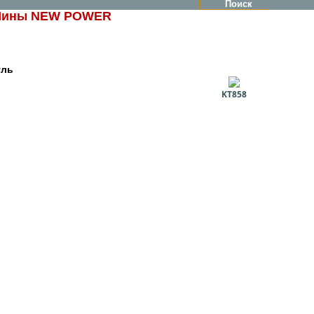
ины NEW POWER
уль
KT858