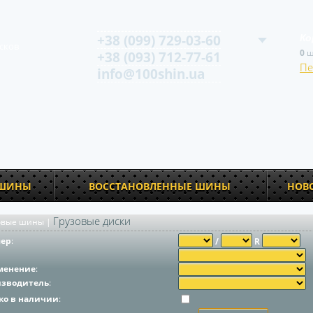
+38 (099) 729-03-60
Ко
сков
0
ш
+38 (093) 712-77-61
Пе
info@100shin.ua
 ШИНЫ
ВОССТАНОВЛЕННЫЕ ШИНЫ
НОВ
Грузовые диски
овые шины
|
мер
:
/
R
менение
:
изводитель
:
ко в наличии
: