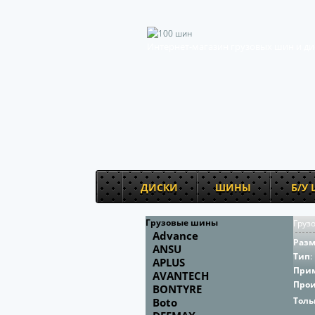
Интернет-магазин грузовых шин и ди
ДИСКИ
ШИНЫ
Б/У
Грузовые шины
Груз
Advance
Раз
ANSU
Тип
:
APLUS
При
AVANTECH
Про
BONTYRE
Толь
Boto