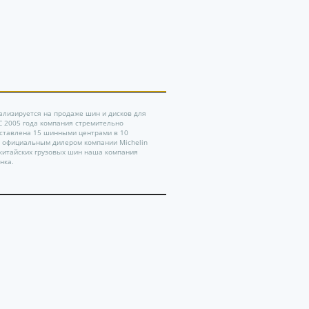
ализируется на продаже шин и дисков для
 С 2005 года компания стремительно
дставлена 15 шинными центрами в 10
ь официальным дилером компании Michelin
китайских грузовых шин наша компания
нка.