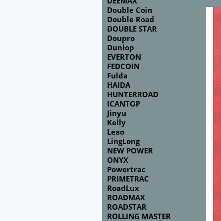
DEEMAX
Double Coin
Double Road
DOUBLE STAR
Doupro
Dunlop
EVERTON
FEDCOIN
Fulda
HAIDA
HUNTERROAD
ICANTOP
Jinyu
Kelly
Leao
LingLong
NEW POWER
ONYX
Powertrac
PRIMETRAC
RoadLux
ROADMAX
ROADSTAR
ROLLING MASTER