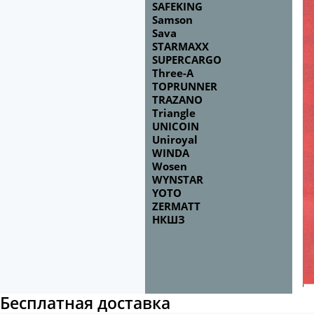
SAFEKING
Samson
Sava
STARMAXX
SUPERCARGO
Three-A
TOPRUNNER
TRAZANO
Triangle
UNICOIN
Uniroyal
WINDA
Wosen
WYNSTAR
YOTO
ZERMATT
НКШЗ
Бесплатная доставка