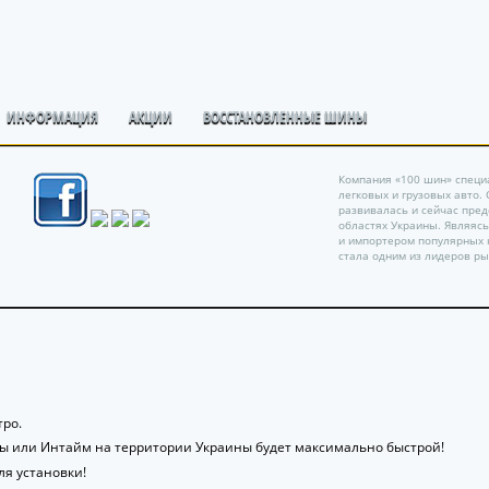
ИНФОРМАЦИЯ
АКЦИИ
ВОССТАНОВЛЕННЫЕ ШИНЫ
Компания «100 шин» специ
легковых и грузовых авто.
развивалась и сейчас пре
областях Украины. Являяс
и импортером популярных 
стала одним из лидеров ры
ро.
ты или Интайм на территории Украины будет максимально быстрой!
я установки!