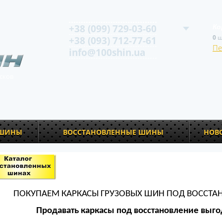
+38 (099) 729-03-60
Ко
0
ш
+38 (093) 712-77-61
Пе
info@100shin.ua
сков
 ШИНЫ
ВОССТАНОВЛЕННЫЕ ШИНЫ
НОВ
ПОКУПАЕМ КАРКАСЫ ГРУЗОВЫХ ШИН ПОД ВОССТА
Продавать каркасы под восстановление выго