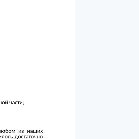
ой части;
 любом из наших
илось достаточно