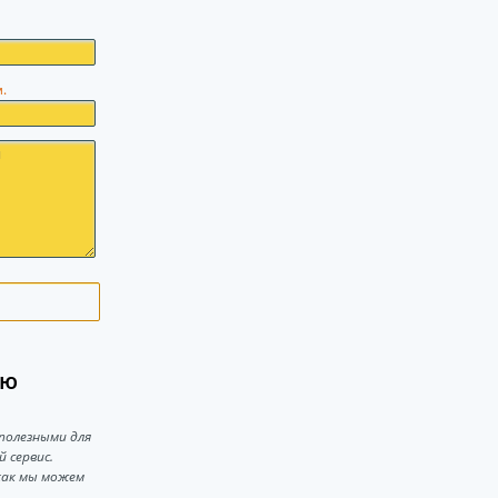
.
лю
полезными для
 сервис.
 как мы можем