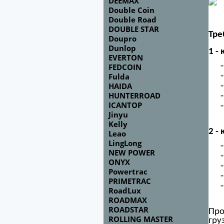
DEEMAX
Double Coin
Double Road
DOUBLE STAR
Тре
Doupro
Dunlop
1 - 
EVERTON
-
FEDCOIN
-
Fulda
-
HAIDA
-
HUNTERROAD
-
ICANTOP
Jinyu
Kelly
2 - 
Leao
LingLong
-
NEW POWER
-
ONYX
-
Powertrac
-
PRIMETRAC
-
RoadLux
ROADMAX
ROADSTAR
Про
ROLLING MASTER
гру