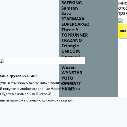
SAFEKING
мно
Samson
от
Sava
тра
STARMAXX
SUPERCARGO
Three-A
TOPRUNNER
TRAZANO
Triangle
UNICOIN
Uniroyal
ка
WINDA
Wosen
WYNSTAR
раине грузовых шин!!
YOTO
лучить желаемую шину максимально быстро.
ZERMATT
НКШЗ
й покупки в любое отделение Новой почты или
 будет максимально быстрой!
авить прямо на станцию шиномонтажа для