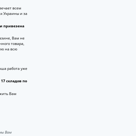
вечает всем
х Украины и за
 и привезена
азине, Вам не
нного товара,
ию на всю
аша работа уже
17 складов по
жить Вам
мы Вам