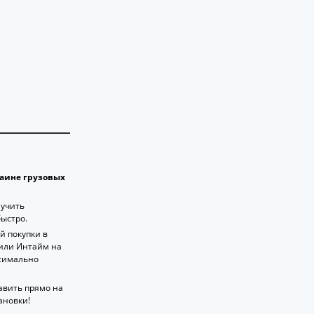
раине грузовых
лучить
ыстро.
й покупки в
или Интайм на
ксимально
авить прямо на
ановки!