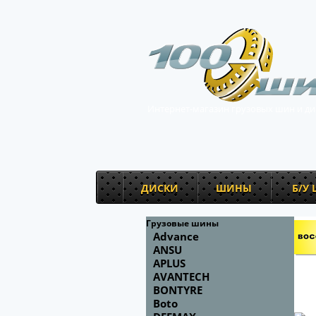
Интернет-магазин грузовых шин и ди
ДИСКИ
ШИНЫ
Б/У
Грузовые шины
Advance
ANSU
APLUS
AVANTECH
BONTYRE
Boto