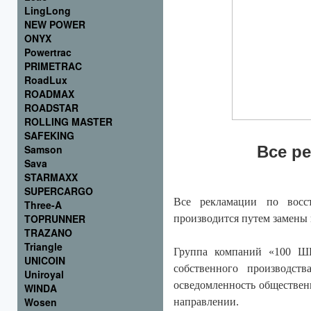
LingLong
NEW POWER
ONYX
Powertrac
PRIMETRAC
RoadLux
ROADMAX
ROADSTAR
ROLLING MASTER
SAFEKING
Samson
Все р
Sava
STARMAXX
SUPERCARGO
Все рекламации по восс
Three-A
TOPRUNNER
производится путем замены
TRAZANO
Triangle
Группа компаний «100 Ш
UNICOIN
собственного производст
Uniroyal
осведомленность общественн
WINDA
Wosen
направлении.