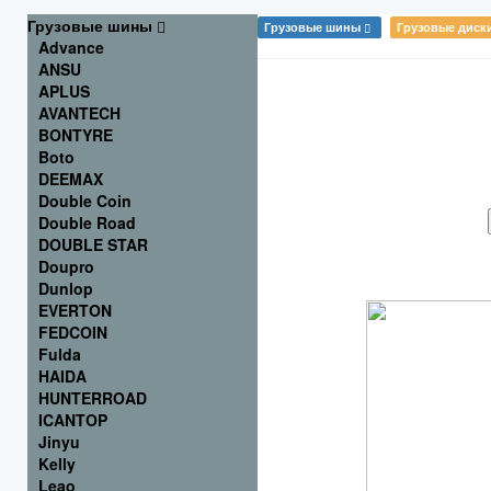
Грузовые шины
|
Грузовые шины
Грузовые диск
Advance
ANSU
APLUS
Размер
:
AVANTECH
Тип
:
BONTYRE
Применение
:
Boto
Производитель
:
DEEMAX
Только в наличии
:
Double Coin
Double Road
DOUBLE STAR
Doupro
Dunlop
EVERTON
FEDCOIN
Fulda
HAIDA
HUNTERROAD
ICANTOP
Jinyu
Kelly
Leao