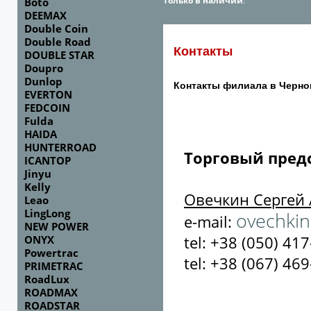
Только в наличии
:
Boto
DEEMAX
Double Coin
Double Road
Контакты
DOUBLE STAR
Doupro
Dunlop
Контакты филиала в Черно
EVERTON
FEDCOIN
Fulda
HAIDA
HUNTERROAD
Торговый пред
ICANTOP
Jinyu
Kelly
Овечкин Сергей
Leao
LingLong
ovechkin
e-mail:
NEW POWER
tel: +38 (050) 417
ONYX
Powertrac
tel: +38 (067) 469
PRIMETRAC
RoadLux
ROADMAX
ROADSTAR