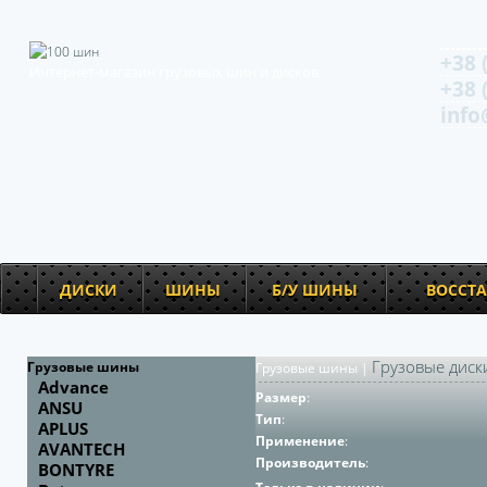
+38 
Интернет-магазин грузовых шин и дисков
+38 
info
ДИСКИ
ШИНЫ
Б/У ШИНЫ
ВОССТ
Грузовые диск
Грузовые шины
Грузовые шины
|
Advance
Размер
:
ANSU
Тип
:
APLUS
Применение
:
AVANTECH
Производитель
:
BONTYRE