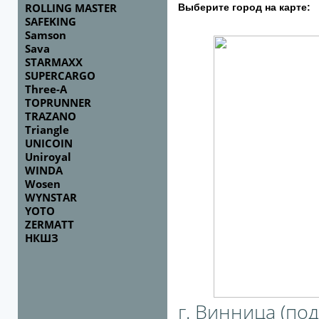
ROLLING MASTER
Выберите город на карте:
SAFEKING
Samson
Sava
STARMAXX
SUPERCARGO
Three-A
TOPRUNNER
TRAZANO
Triangle
UNICOIN
Uniroyal
WINDA
Wosen
WYNSTAR
YOTO
ZERMATT
НКШЗ
г. Винница (под