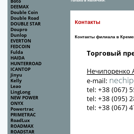
Только в наличии
:
Boto
DEEMAX
Double Coin
Double Road
Контакты
DOUBLE STAR
Doupro
Dunlop
Контакты филиала в Креме
EVERTON
FEDCOIN
Торговый пр
Fulda
HAIDA
HUNTERROAD
ICANTOP
Нечипоренко 
Jinyu
nechip
e-mail:
Kelly
Leao
tel: +38 (067) 
LingLong
tel: +38 (095) 
NEW POWER
ONYX
tel: +38 (067) 
Powertrac
PRIMETRAC
RoadLux
ROADMAX
ROADSTAR