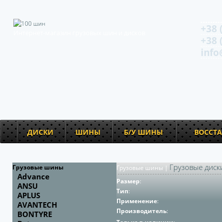
+38 
Интернет-магазин грузовых шин и дисков
+38 
info
ДИСКИ
ШИНЫ
Б/У ШИНЫ
ВОССТ
Грузовые диск
Грузовые шины
Грузовые шины
|
Advance
Размер
:
ANSU
Тип
:
APLUS
Применение
:
AVANTECH
Производитель
:
BONTYRE