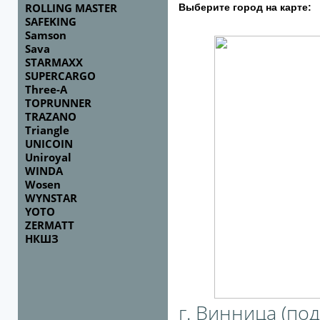
ROLLING MASTER
Выберите город на карте:
SAFEKING
Samson
Sava
STARMAXX
SUPERCARGO
Three-A
TOPRUNNER
TRAZANO
Triangle
UNICOIN
Uniroyal
WINDA
Wosen
WYNSTAR
YOTO
ZERMATT
НКШЗ
г. Винница (под