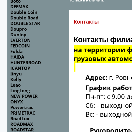
Только в наличии
:
Boto
DEEMAX
Double Coin
Double Road
Контакты
DOUBLE STAR
Doupro
Dunlop
Контакты фили
EVERTON
FEDCOIN
на территории 
Fulda
HAIDA
грузовых автом
HUNTERROAD
ICANTOP
Jinyu
Адрес:
г. Ровн
Kelly
Leao
График рабо
LingLong
Пн-пт: с 9.00 д
NEW POWER
ONYX
Сб: - выходной
Powertrac
PRIMETRAC
Вс: - выходной
RoadLux
ROADMAX
Руководите
ROADSTAR