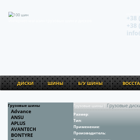
+38 
Интернет-магазин грузовых шин и дисков
+38 
info
ДИСКИ
ШИНЫ
Б/У ШИНЫ
ВОССТ
Грузовые диск
Грузовые шины
Грузовые шины
|
Advance
Размер
:
ANSU
Тип
:
APLUS
Применение
:
AVANTECH
Производитель
:
BONTYRE