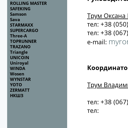
ROLLING MASTER
SAFEKING
Samson
Трум Оксана
Sava
тел: +38 (050
STARMAXX
SUPERCARGO
тел: +38 (067
Three-A
myron
e-mail:
TOPRUNNER
TRAZANO
Triangle
UNICOIN
Uniroyal
Координато
WINDA
Wosen
WYNSTAR
Трум Владим
YOTO
ZERMATT
НКШЗ
тел: +38 (067
тел: