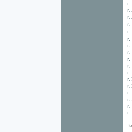
г.
г.
г.
г.
г.
г.
г.
г.
г.
г.
г.
г.
г.
г.
г.
г.
г.
З