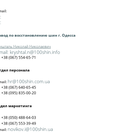
mail:
:
:
авод по восстановлению шин г. Одесса
ишталь Николай Николаевич
mail:
kryshtal.n@100shin.info
l: +38 (067) 554-65-71
тдел персонала
hr@100shin.com.ua
mail:
l: +38 (067) 640-65-45
l: +38 (095) 835-00-20
дел маркетинга
l: +38 (050) 488-64-03
l: +38 (067) 553-39-49
novikov.i@100shin.ua
mail: