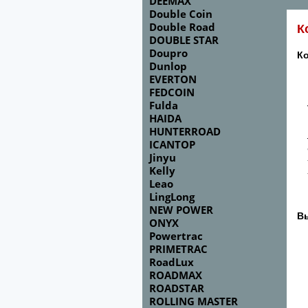
DEEMAX
Double Coin
Double Road
К
DOUBLE STAR
Doupro
К
Dunlop
EVERTON
FEDCOIN
Fulda
HAIDA
HUNTERROAD
ICANTOP
Jinyu
Kelly
Leao
LingLong
NEW POWER
Вы
ONYX
Powertrac
PRIMETRAC
RoadLux
ROADMAX
ROADSTAR
ROLLING MASTER