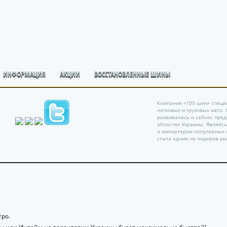
ИНФОРМАЦИЯ
АКЦИИ
ВОССТАНОВЛЕННЫЕ ШИНЫ
Компания «100 шин» специ
легковых и грузовых авто.
развивалась и сейчас пре
областях Украины. Являяс
и импортером популярных 
стала одним из лидеров ры
ро.