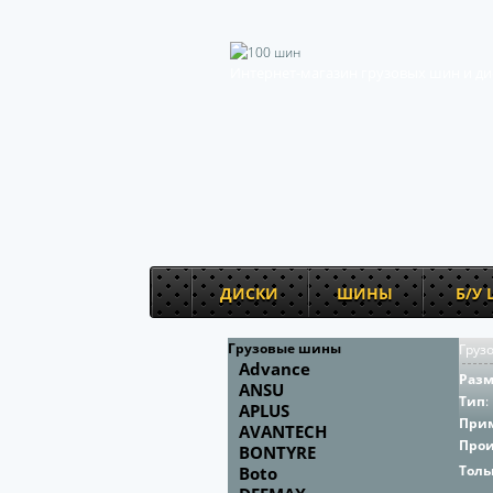
Интернет-магазин грузовых шин и ди
ДИСКИ
ШИНЫ
Б/У
Грузовые шины
Груз
Advance
Раз
ANSU
Тип
:
APLUS
При
AVANTECH
Про
BONTYRE
Толь
Boto