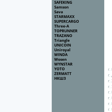
SAFEKING
Samson
Sava
STARMAXX
SUPERCARGO
Three-A
TOPRUNNER
TRAZANO
Triangle
UNICOIN
Uniroyal
WINDA
Wosen
WYNSTAR
YOTO
г.
ZERMATT
г.
НКШЗ
г.
г.
г.
г.
г.
г.