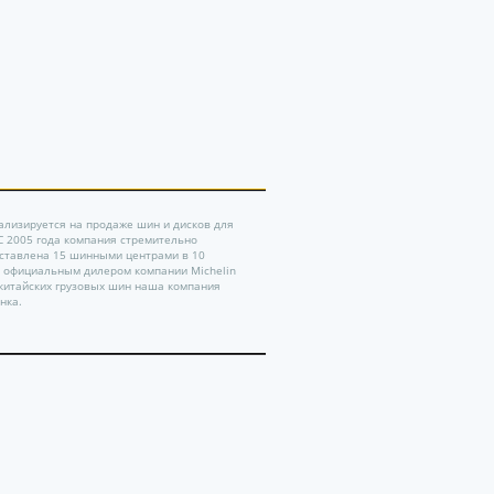
ализируется на продаже шин и дисков для
 С 2005 года компания стремительно
дставлена 15 шинными центрами в 10
ь официальным дилером компании Michelin
китайских грузовых шин наша компания
нка.