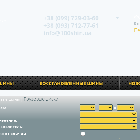
+38 (099) 729-03-60
Ко
сков
0
ш
+38 (093) 712-77-61
Пе
info@100shin.ua
 ШИНЫ
ВОССТАНОВЛЕННЫЕ ШИНЫ
НОВ
Грузовые диски
овые шины
|
мер
:
/
R
менение
:
изводитель
:
ко в наличии
: