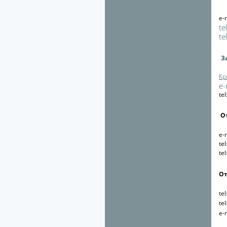
e-
tel
tel
З
Кр
e-
te
О
e-
te
te
От
te
te
e-