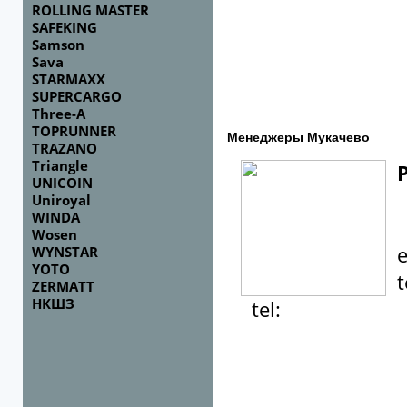
ROLLING MASTER
SAFEKING
Samson
Sava
STARMAXX
SUPERCARGO
Three-A
TOPRUNNER
Менеджеры Мукачево
TRAZANO
Triangle
Р
UNICOIN
Uniroyal
WINDA
Wosen
e
WYNSTAR
YOTO
te
ZERMATT
НКШЗ
tel: