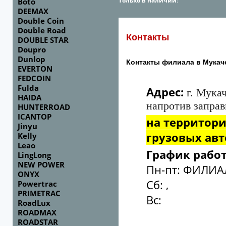
Только в наличии
:
Boto
DEEMAX
Double Coin
Double Road
Контакты
DOUBLE STAR
Doupro
Dunlop
Контакты филиала в Мукач
EVERTON
FEDCOIN
Fulda
Адрес
:
г. Мука
HAIDA
напротив заправ
HUNTERROAD
ICANTOP
на территор
Jinyu
грузовых ав
Kelly
Leao
График рабо
LingLong
NEW POWER
Пн-пт: ФИЛИАЛ
ONYX
Сб: ,
Powertrac
PRIMETRAC
Вс:
RoadLux
ROADMAX
ROADSTAR