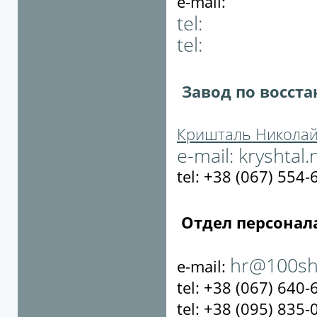
e-mail:
tel:
tel:
Завод по восст
Кришталь Николай
e-mail:
kryshtal
tel: +38 (067) 554-
Отдел персонал
hr@100sh
e-mail:
tel: +38 (067) 640-
tel: +38 (095) 835-