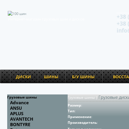
+38 
Интернет-магазин грузовых шин и дисков
+38 
info
ДИСКИ
ШИНЫ
Б/У ШИНЫ
ВОССТ
Грузовые диск
Грузовые шины
Грузовые шины
|
Advance
Размер
:
ANSU
Тип
:
APLUS
Применение
:
AVANTECH
Производитель
:
BONTYRE