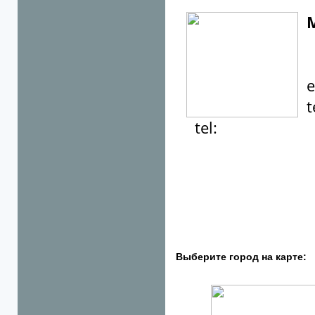
М
e-
te
tel:
Выберите город на карте: