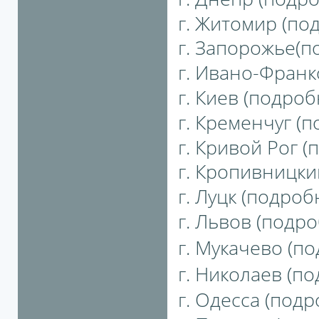
г. Житомир (под
г. Запорожье(по
г. Ивано-Франко
г. Киев (подробн
г. Кременчуг (п
г. Кривой Рог (
г. Кропивницкий
г. Луцк (подробн
г. Львов (подро
г. Мукачево (по
г. Николаев (по
г. Одесса (подро