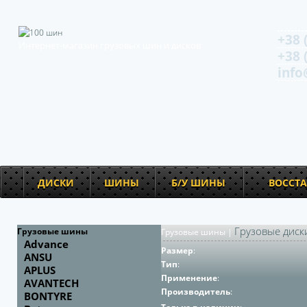
+38 
Интернет-магазин грузовых шин и дисков
+38 
info
ДИСКИ
ШИНЫ
Б/У ШИНЫ
ВОССТ
Грузовые диск
Грузовые шины
Грузовые шины
|
Advance
Размер
:
ANSU
Тип
:
APLUS
Применение
:
AVANTECH
Производитель
:
BONTYRE