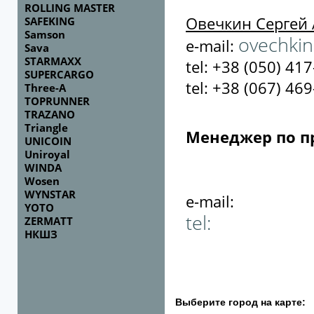
ROLLING MASTER
Овечкин Сергей
SAFEKING
Samson
ovechkin
e-mail:
Sava
STARMAXX
tel: +38 (050) 417
SUPERCARGO
tel: +38 (067) 469
Three-A
TOPRUNNER
TRAZANO
Triangle
Менеджер по 
UNICOIN
Uniroyal
WINDA
Wosen
WYNSTAR
e-mail:
YOTO
tel:
ZERMATT
НКШЗ
Выберите город на карте: