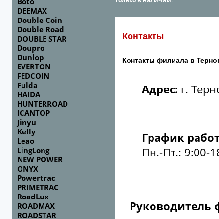
Только в наличии
:
Boto
DEEMAX
Double Coin
Double Road
Контакты
DOUBLE STAR
Doupro
Dunlop
Контакты филиала в Терно
EVERTON
FEDCOIN
Fulda
Адрес:
г. Тер
HAIDA
HUNTERROAD
ICANTOP
Jinyu
Kelly
График рабо
Leao
LingLong
Пн.-Пт.: 9:00-1
NEW POWER
ONYX
Powertrac
PRIMETRAC
RoadLux
Руководитель 
ROADMAX
ROADSTAR