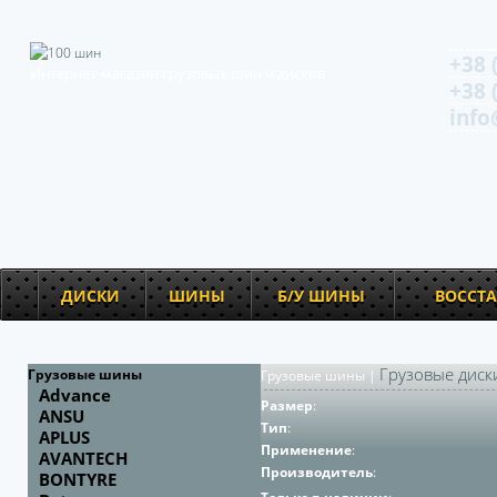
+38 
Интернет-магазин грузовых шин и дисков
+38 
info
ДИСКИ
ШИНЫ
Б/У ШИНЫ
ВОССТ
Грузовые диск
Грузовые шины
Грузовые шины
|
Advance
Размер
:
ANSU
Тип
:
APLUS
Применение
:
AVANTECH
Производитель
:
BONTYRE