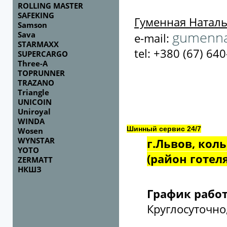
ROLLING MASTER
SAFEKING
Гуменная Натал
Samson
gumenna
Sava
e-mail:
STARMAXX
tel: +380 (67) 64
SUPERCARGO
Three-A
TOPRUNNER
TRAZANO
Triangle
UNICOIN
Uniroyal
WINDA
Шинный сервис 24/7
Wosen
WYNSTAR
г.Львов, коль
YOTO
(район готел
ZERMATT
НКШЗ
График рабо
Круглосуточно