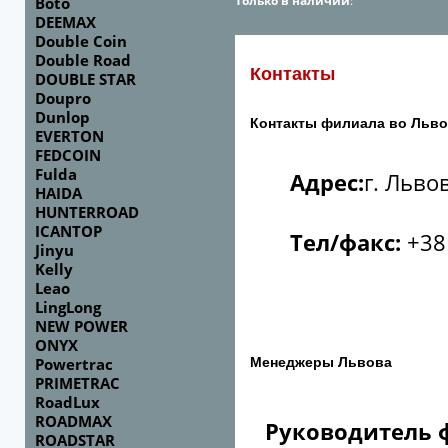
Только в наличии
:
Boto
DEEMAX
Double Coin
Double Road
Контакты
DOUBLE STAR
Doupro
Dunlop
Контакты филиала во Льв
EVERTON
FEDCOIN
Fulda
Адрес:
г. Льво
HAIDA
HUNTERROAD
ICANTOP
Тел/факс:
+38 
Jinyu
Kelly
Leao
LingLong
NEW POWER
ONYX
Менеджеры Львова
Powertrac
PRIMETRAC
RoadLux
ROADMAX
Руководитель 
ROADSTAR