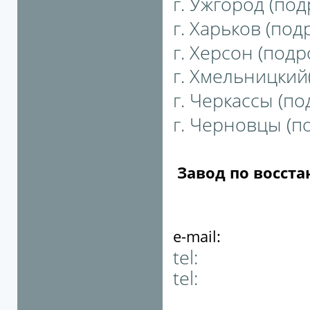
г. Ужгород (под
г. Харьков (подр
г. Херсон (подро
г. Хмельницкий(
г. Черкассы (по
г. Черновцы (по
Завод по восст
e-mail:
tel:
tel: